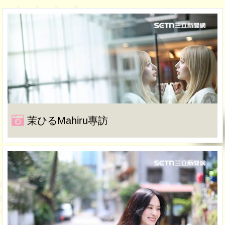
茉ひるMahiru專訪