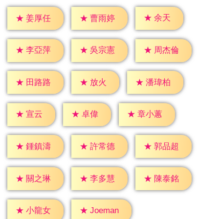
★
余天
★
姜厚任
★
曹雨婷
★
李亞萍
★
吳宗憲
★
周杰倫
★
放火
★
田路路
★
潘瑋柏
★
宣云
★
卓偉
★
章小蕙
★
鍾鎮濤
★
許常德
★
郭品超
★
關之琳
★
李多慧
★
陳泰銘
★
小龍女
★
Joeman