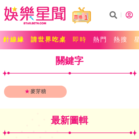
1
針線緣
請世界吃桌
即時
熱門
熱搜
關鍵字
★
麥芽糖
最新圖輯