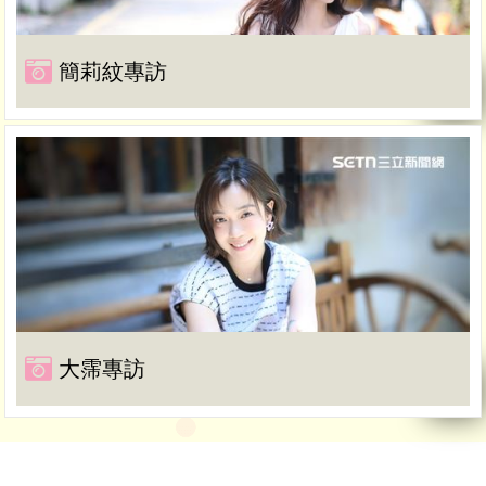
簡莉紋專訪
大霈專訪