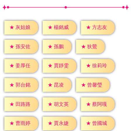
★
灰姑娘
★
楊銘威
★
方志友
★
孫鵬
★
狄鶯
★
孫安佐
★
姜厚任
★
賈靜雯
★
徐莉玲
★
昆凌
★
郭台銘
★
曾馨瑩
★
田路路
★
胡文英
★
蔡阿嘎
★
曹雨婷
★
賈永婕
★
曾國城