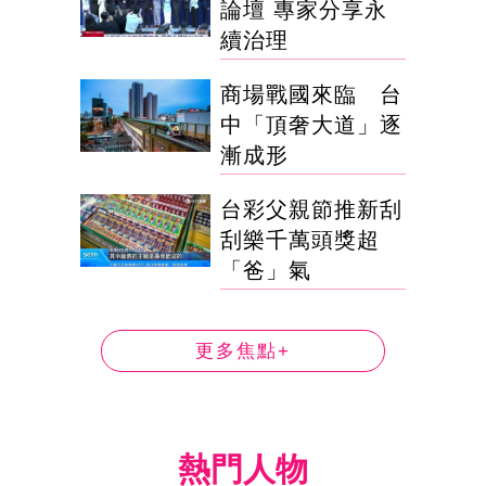
論壇 專家分享永
續治理
商場戰國來臨 台
中「頂奢大道」逐
漸成形
台彩父親節推新刮
刮樂千萬頭獎超
「爸」氣
更多焦點+
熱門人物