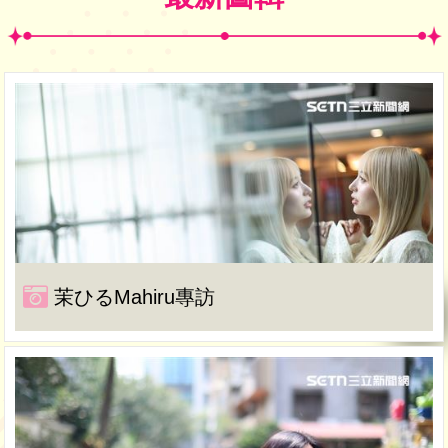
茉ひるMahiru專訪