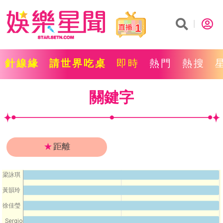
1
針線緣
請世界吃桌
即時
熱門
熱搜
關鍵字
★
距離
梁詠琪
黃韻玲
徐佳瑩
Sergio