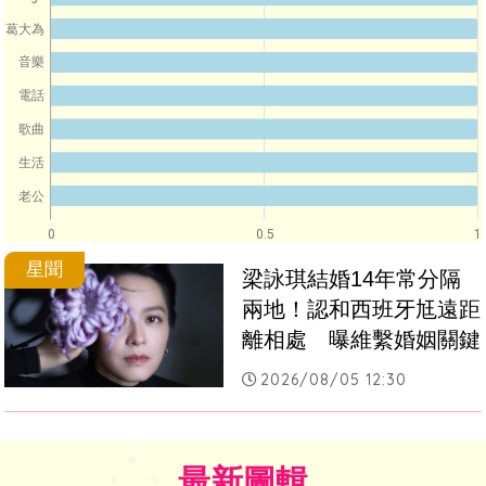
葛大為
音樂
電話
歌曲
生活
老公
0
0.5
1
星聞
梁詠琪結婚14年常分隔
兩地！認和西班牙尪遠距
離相處　曝維繫婚姻關鍵
2026/08/05 12:30
最新圖輯