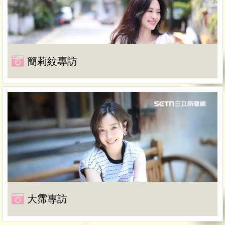
簡莉紋專訪
大霈專訪