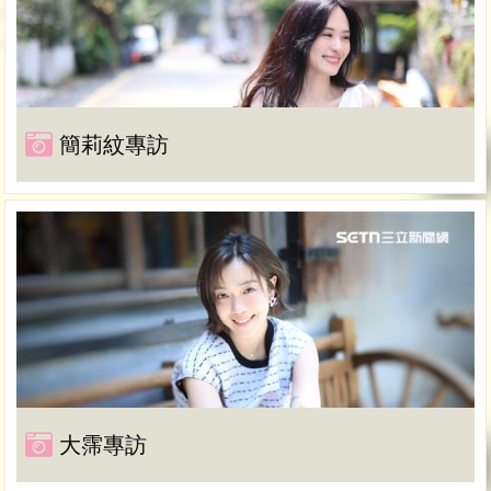
簡莉紋專訪
大霈專訪