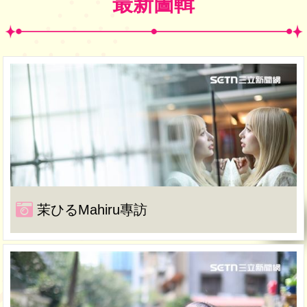
最新圖輯
茉ひるMahiru專訪