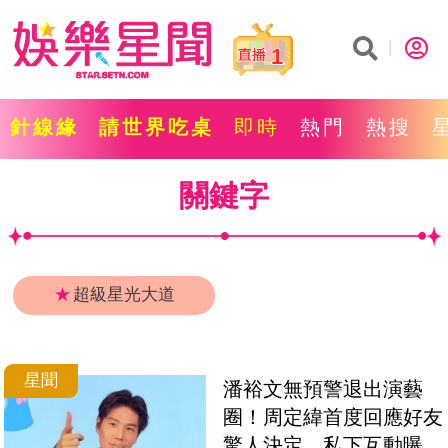
1
針線緣
請世界吃桌
即時
熱門
熱搜
關鍵字
★
超級星光大道
星聞
潘裕文無預警退出演藝
圈！周定緯首度回應好友
驚人決定　私下互動曝