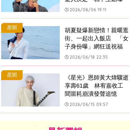
2026/08/06 19:11
星聞
胡夏疑爆新戀情！親暱逛
街、一起出入飯店　「女
子身份曝」網狂送祝福
2026/06/18 22:35
星聞
《星光》恩師黃大煒驟逝
享壽61歲　林宥嘉收工
聞噩耗崩潰發聲追憶
2026/06/15 09:57