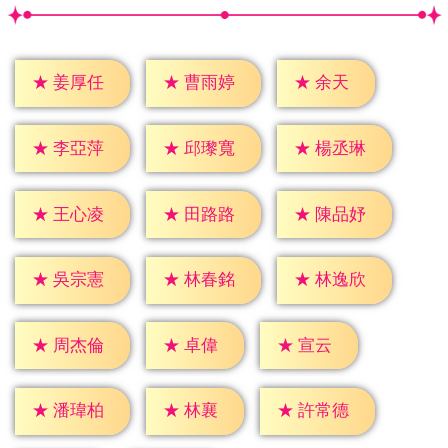
★
余天
★
姜厚任
★
曹雨婷
★
李亞萍
★
邱瓈寬
★
楊丞琳
★
王心凌
★
田路路
★
陳品妤
★
吳宗憲
★
林春銘
★
林逸欣
★
卓偉
★
宣云
★
周杰倫
★
林襄
★
潘瑋柏
★
許常德