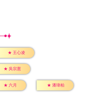
★
王心凌
★
吳宗憲
★
六月
★
潘瑋柏