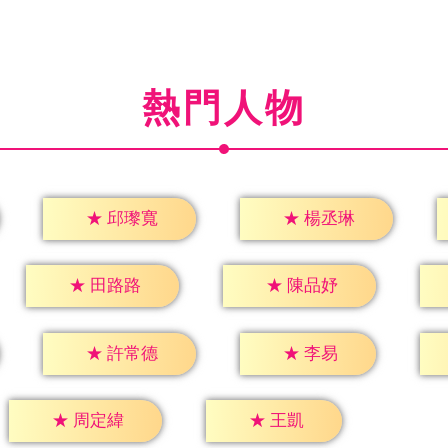
熱門人物
★
邱瓈寬
★
楊丞琳
★
田路路
★
陳品妤
★
李易
★
許常德
★
王凱
★
周定緯