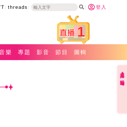
YT
threads
登入
1
音樂
專題
影音
節目
圖輯
直播✦活動