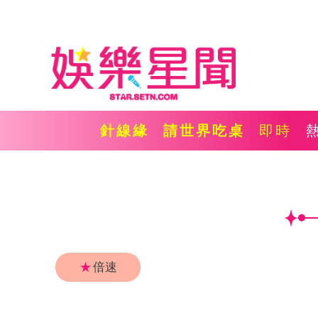
針線緣
請世界吃桌
即時
★
倍速