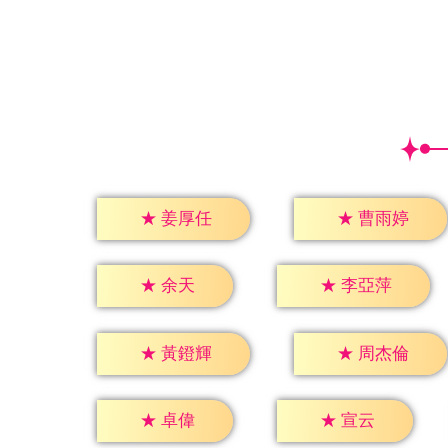
★
姜厚任
★
曹雨婷
★
余天
★
李亞萍
★
黃鐙輝
★
周杰倫
★
卓偉
★
宣云