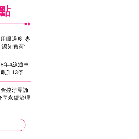
焦點
用眼過度 專
'認知負荷'
8年4線通車
飆升13倍
光金控淨零論
分享永續治理