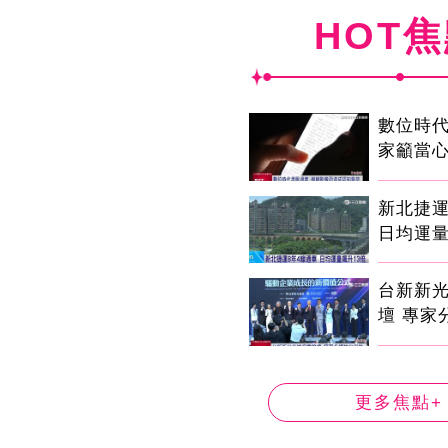
HOT
數位時代
家籲當心
新北捷運
日均運量
台新新
壇 專家
更多焦點+