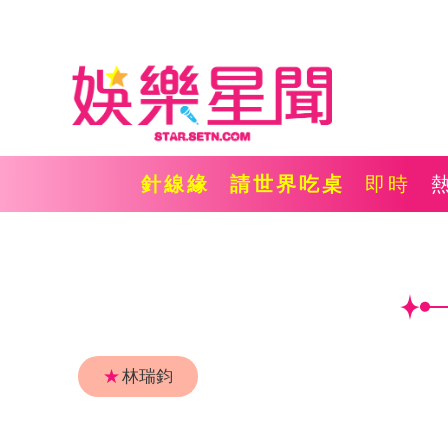
針線緣
請世界吃桌
即時
★
林瑞鈞