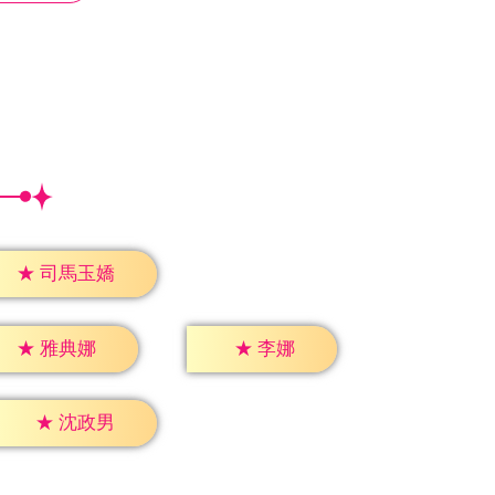
★
司馬玉嬌
★
李娜
★
雅典娜
★
沈政男