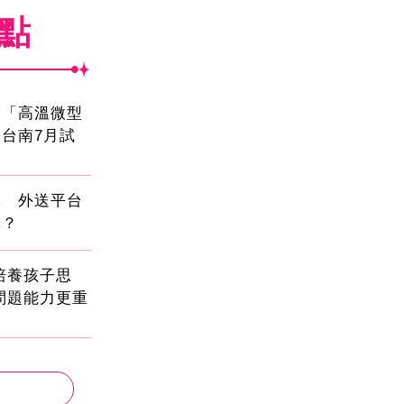
焦點
創「高溫微型
台南7月試
壓 外送平台
擇？
!培養孩子思
問題能力更重