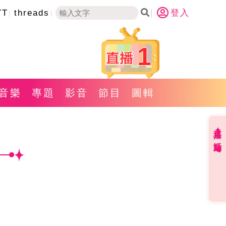
YT
threads
登入
1
音樂
專題
影音
節目
圖輯
直播✦活動