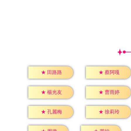
★
田路路
★
蔡阿嘎
★
楊光友
★
曹雨婷
★
孔麗梅
★
徐莉玲