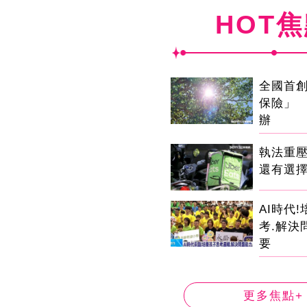
HOT
全國首
保險」 
辦
執法重
還有選
AI時代
考.解決
要
更多焦點+