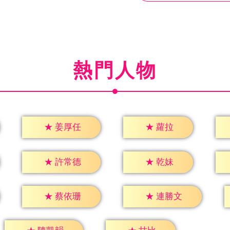
熱門人物
★
蘿拉
★
姜厚任
★
乾妹
★
許常德
★
蔡依珊
★
連勝文