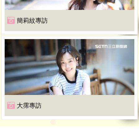
簡莉紋專訪
大霈專訪