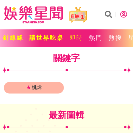
1
針線緣
請世界吃桌
即時
熱門
熱搜
關鍵字
★
姚煒
最新圖輯