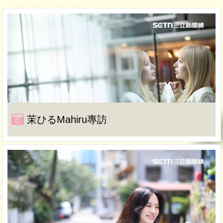
茉ひるMahiru專訪