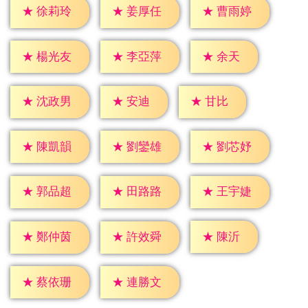
★
徐莉玲
★
姜厚任
★
曹雨婷
★
余天
★
楊光友
★
李亞萍
★
安迪
★
甘比
★
沈政男
★
陳凱韻
★
劉鑾雄
★
劉芯妤
★
郭品超
★
田路路
★
王宇婕
★
陳沂
★
鄭仲茵
★
許效舜
★
蔡依珊
★
連勝文