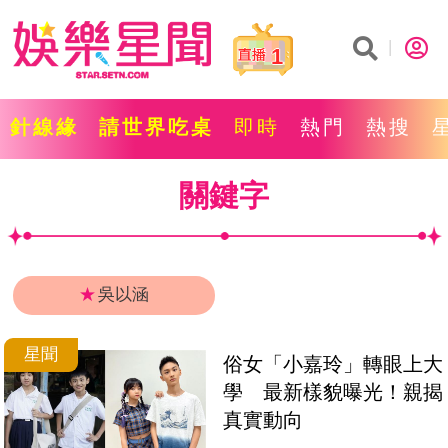
1
針線緣
請世界吃桌
即時
熱門
熱搜
關鍵字
★
吳以涵
星聞
俗女「小嘉玲」轉眼上大
學　最新樣貌曝光！親揭
真實動向