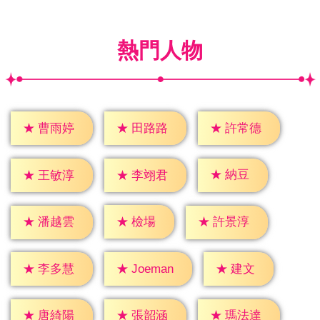
熱門人物
★
曹雨婷
★
田路路
★
許常德
★
納豆
★
王敏淳
★
李翊君
★
檢場
★
潘越雲
★
許景淳
★
建文
★
李多慧
★
Joeman
★
唐綺陽
★
張韶涵
★
瑪法達