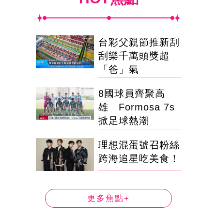
台彩父親節推新刮
刮樂千萬頭獎超
「爸」氣
8國球員齊聚高
雄 Formosa 7s
掀足球熱潮
理想混蛋號召粉絲
跨海追星吃美食！
更多焦點+