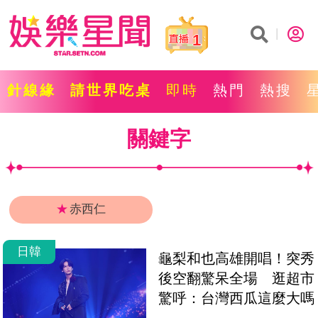
1
針線緣
請世界吃桌
即時
熱門
熱搜
關鍵字
★
赤西仁
日韓
龜梨和也高雄開唱！突秀
後空翻驚呆全場　逛超市
驚呼：台灣西瓜這麼大嗎