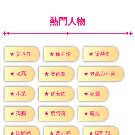
熱門人物
★
姜厚任
★
徐莉玲
★
梁赫群
★
老高
★
奧德賽
★
老高與小茉
★
小茉
★
狄鶯
★
孫安佐
★
孫鵬
★
蘿拉
★
蔡阿嘎
★
田路路
★
曹雨婷
★
陳凱韻