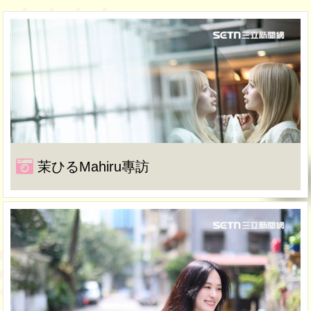
茉ひるMahiru專訪