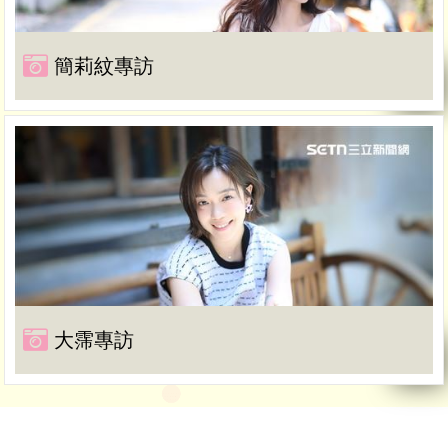
簡莉紋專訪
大霈專訪