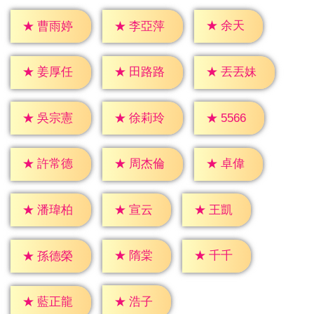
★
余天
★
曹雨婷
★
李亞萍
★
姜厚任
★
田路路
★
丟丟妹
★
5566
★
吳宗憲
★
徐莉玲
★
卓偉
★
許常德
★
周杰倫
★
宣云
★
王凱
★
潘瑋柏
★
隋棠
★
千千
★
孫德榮
★
浩子
★
藍正龍