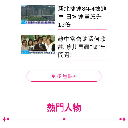
新北捷運8年4線通
車 日均運量飆升
13倍
綠中常會助選何欣
純 蔡其昌轟"盧"出
問題!
更多焦點+
熱門人物