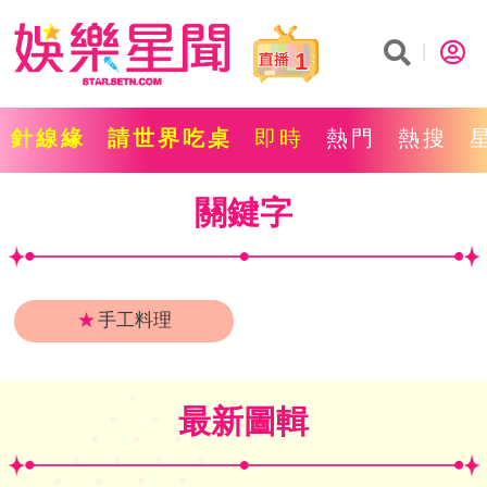
1
針線緣
請世界吃桌
即時
熱門
熱搜
關鍵字
★
手工料理
最新圖輯