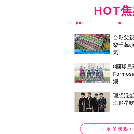
HOT
台彩父
樂千萬
氣
8國球
Formo
潮
理想混
海追星
更多焦點+