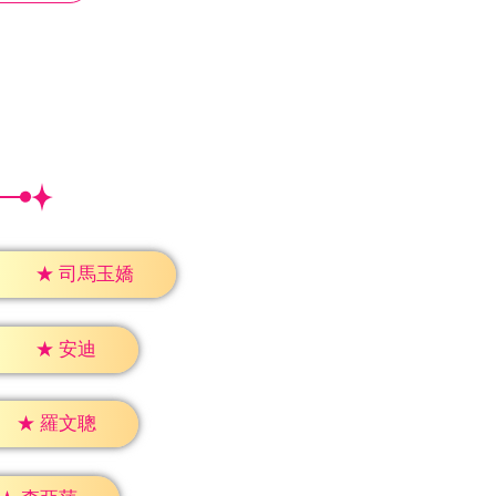
★
司馬玉嬌
★
安迪
★
羅文聰