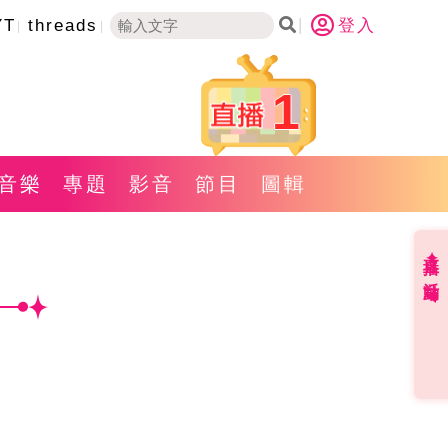
YT
threads
登入
1
音樂
專題
影音
節目
圖輯
直播✦活動