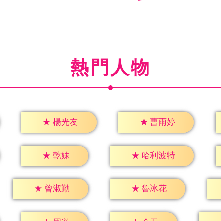
熱門人物
★
楊光友
★
曹雨婷
★
乾妹
★
哈利波特
★
曾淑勤
★
魯冰花