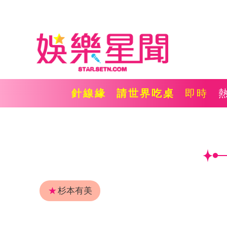
針線緣
請世界吃桌
即時
★
杉本有美