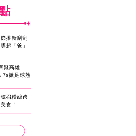
焦點
親節推新刮刮
頭獎超「爸」
員齊聚高雄
sa 7s掀足球熱
蛋號召粉絲跨
吃美食！