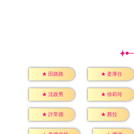
★
田路路
★
姜厚任
★
沈政男
★
徐莉玲
★
茜拉
★
許常德