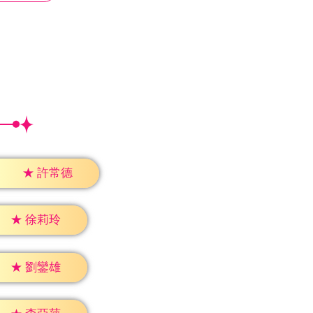
★
許常德
★
徐莉玲
★
劉鑾雄