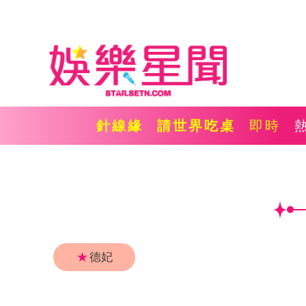
針線緣
請世界吃桌
即時
★
德妃