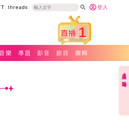
YT
threads
登入
1
音樂
專題
影音
節目
圖輯
直播✦活動