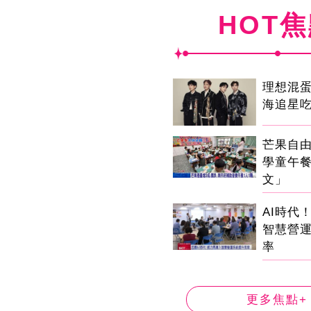
HOT
理想混
海追星
芒果自由
學童午
文」
AI時代
智慧營
率
更多焦點+