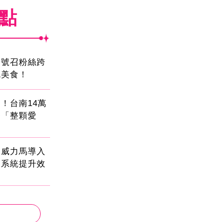
焦點
蛋號召粉絲跨
吃美食！
！台南14萬
餐「整顆愛
！威力馬導入
運系統提升效