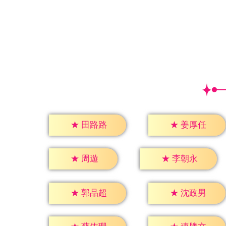
★
田路路
★
姜厚任
★
周遊
★
李朝永
★
郭品超
★
沈政男