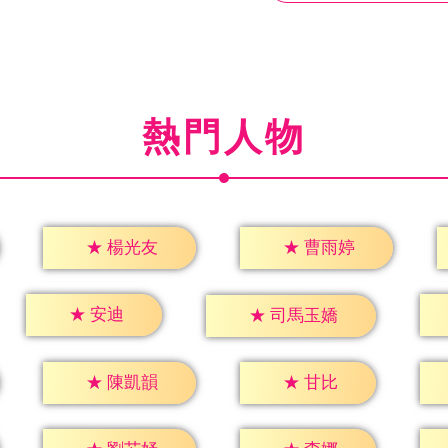
熱門人物
★
楊光友
★
曹雨婷
★
安迪
★
司馬玉嬌
★
甘比
★
陳凱韻