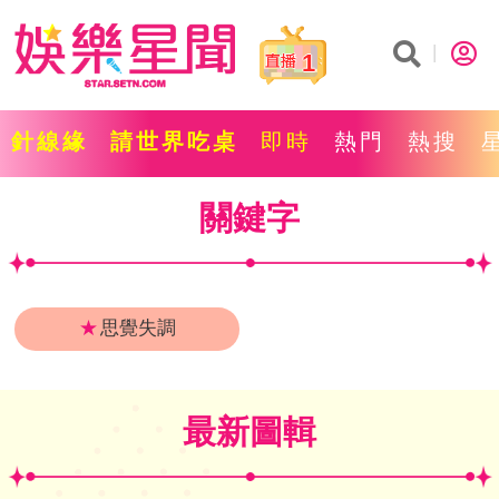
1
針線緣
請世界吃桌
即時
熱門
熱搜
關鍵字
★
思覺失調
最新圖輯