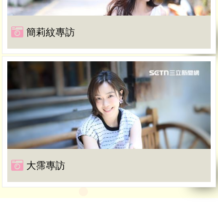
簡莉紋專訪
大霈專訪