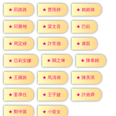
★
田路路
★
曹雨婷
★
賴銘偉
★
巴鈺
★
邱勝翊
★
梁文音
★
康凱
★
周定緯
★
許常德
★
關之琳
★
陳泰銘
★
亞莉安娜
★
王國旌
★
馬清偉
★
陳美琪
★
姜厚任
★
王宇婕
★
許效舜
★
鄭仲茵
★
小龍女