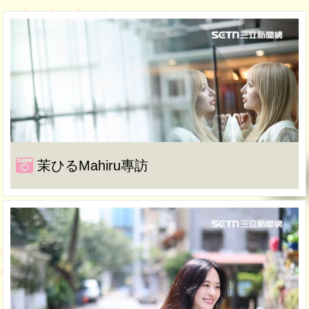
茉ひるMahiru專訪