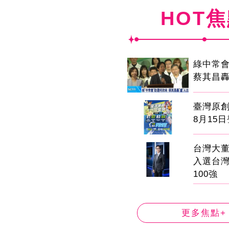
HOT
綠中常
蔡其昌轟
臺灣原
8月15
台灣大董
入選台
100強
更多焦點+