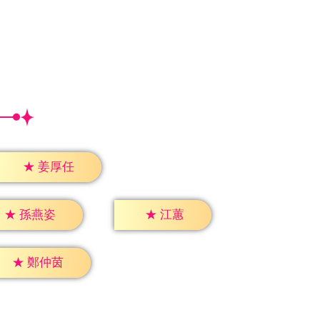
★
姜厚任
★
江蕙
★
孫燕姿
★
鄭仲茵