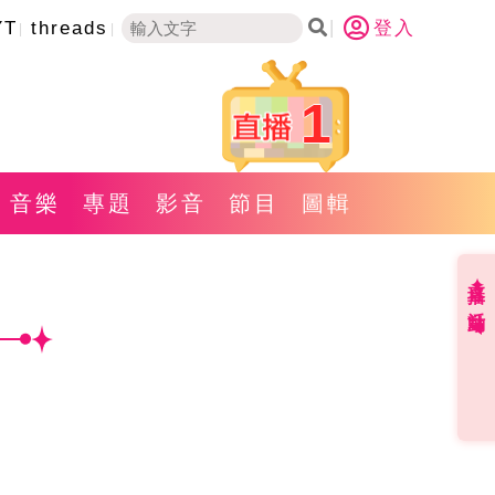
YT
threads
登入
1
音樂
專題
影音
節目
圖輯
直播✦活動