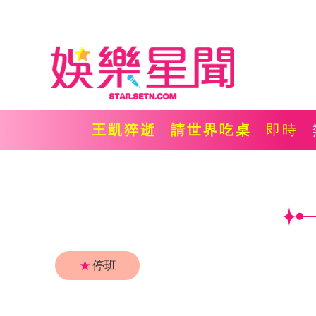
王凱猝逝
請世界吃桌
即時
★
停班