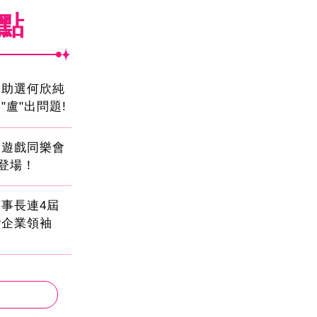
焦點
會助選何欣純
"盧"出問題!
創遊戲同樂會
日登場！
事長連4屆
灣企業領袖