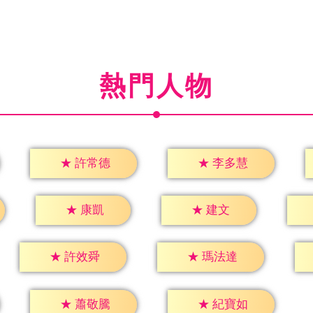
熱門人物
★
許常德
★
李多慧
★
康凱
★
建文
★
許效舜
★
瑪法達
★
蕭敬騰
★
紀寶如