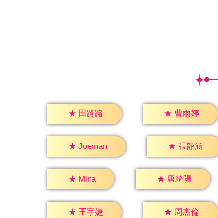
★
田路路
★
曹雨婷
★
張韶涵
★
Joeman
★
Mina
★
唐綺陽
★
王宇婕
★
周杰倫