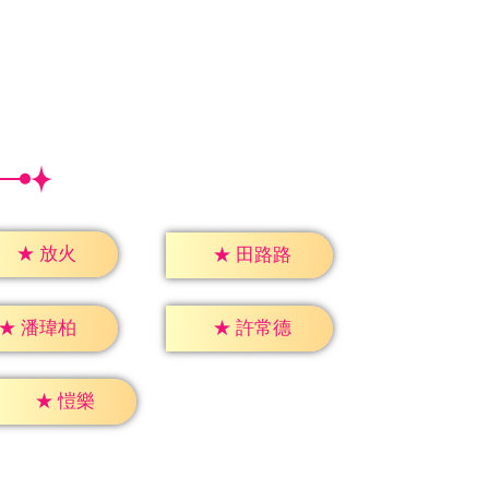
★
放火
★
田路路
★
潘瑋柏
★
許常德
★
愷樂