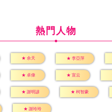
熱門人物
★
余天
★
李亞萍
★
卓偉
★
宣云
★
謝明諺
★
柯智豪
★
謝玲玲