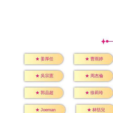
★
姜厚任
★
曹雨婷
★
吳宗憲
★
周杰倫
★
郭品超
★
徐莉玲
★
林恬兒
★
Joeman