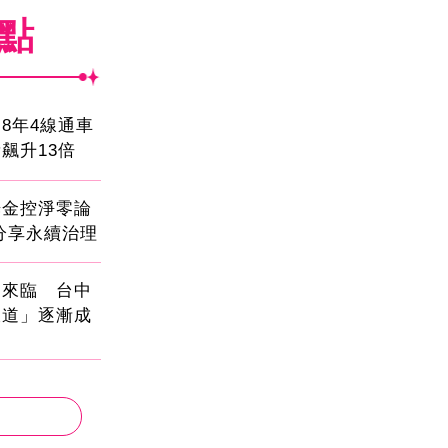
焦點
8年4線通車
飆升13倍
光金控淨零論
分享永續治理
國來臨 台中
大道」逐漸成