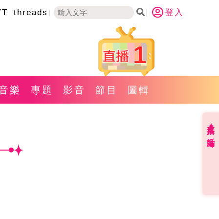
YT
threads
登入
1
音樂
專題
影音
節目
圖輯
直播✦活動