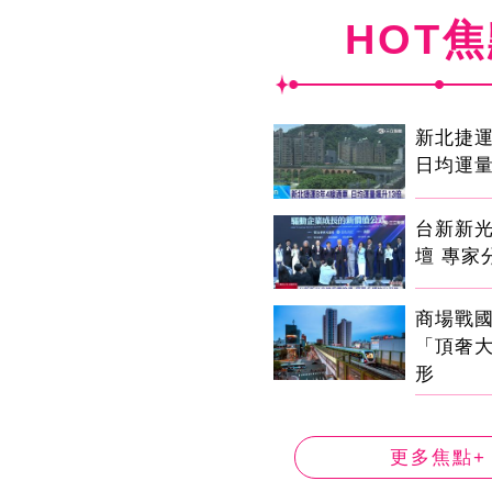
HOT
新北捷運
日均運量
台新新
壇 專家
商場戰
「頂奢
形
更多焦點+