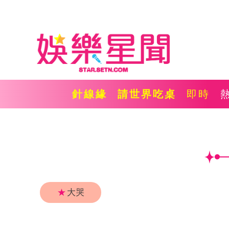
針線緣
請世界吃桌
即時
★
大哭