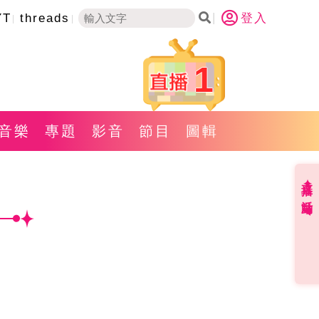
YT
threads
登入
1
音樂
專題
影音
節目
圖輯
直播✦活動