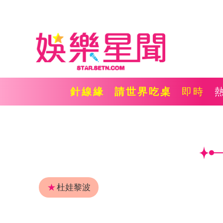
針線緣
請世界吃桌
即時
★
杜娃黎波