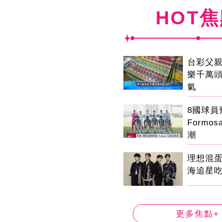
HOT
台彩父
樂千萬
氣
8國球
Formo
潮
理想混
海追星
更多焦點+