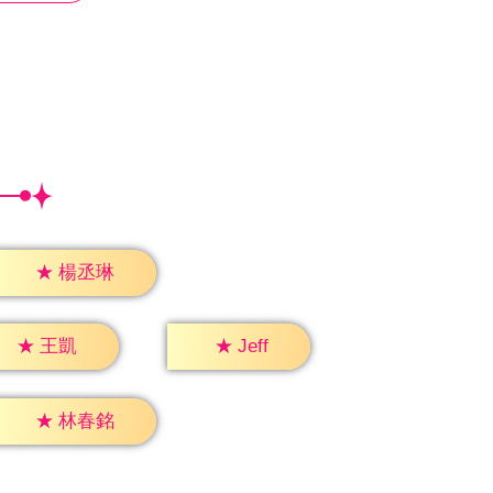
★
楊丞琳
★
Jeff
★
王凱
★
林春銘