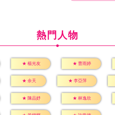
熱門人物
★
楊光友
★
曹雨婷
★
余天
★
李亞萍
★
陳品妤
★
林逸欣