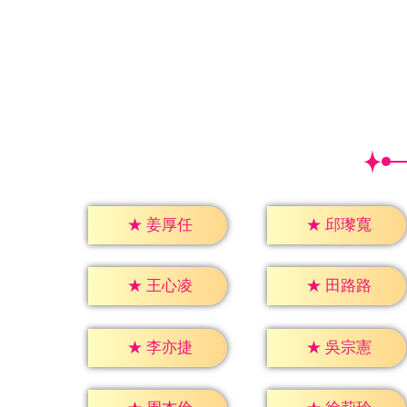
★
姜厚任
★
邱瓈寬
★
王心凌
★
田路路
★
李亦捷
★
吳宗憲