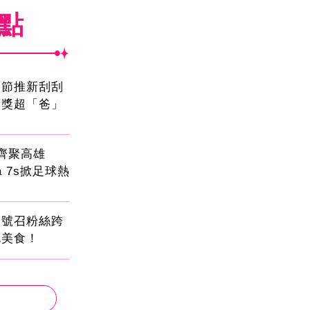
焦點
親節推新刮刮
頭獎超「爸」
員齊聚高雄
sa 7s掀足球熱
蛋號召粉絲跨
吃美食！