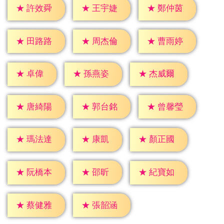
★
許效舜
★
王宇婕
★
鄭仲茵
★
田路路
★
周杰倫
★
曹雨婷
★
卓偉
★
孫燕姿
★
杰威爾
★
唐綺陽
★
郭台銘
★
曾馨瑩
★
康凱
★
瑪法達
★
顏正國
★
邵昕
★
阮橋本
★
紀寶如
★
蔡健雅
★
張韶涵