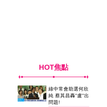
HOT焦點
綠中常會助選何欣
純 蔡其昌轟"盧"出
問題!