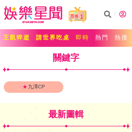
1
王凱猝逝
請世界吃桌
即時
熱門
熱搜
關鍵字
★
九澤CP
最新圖輯