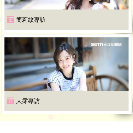
簡莉紋專訪
大霈專訪