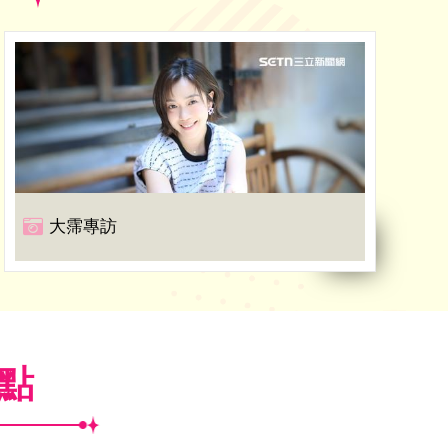
大霈專訪
焦點