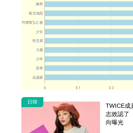
陳男
新北地院
竹聯幫弘仁會
少女
性交易
大腿
少年
菸蒂
合議庭
0
0.1
0.2
日韓
TWICE
志效認了
向曝光