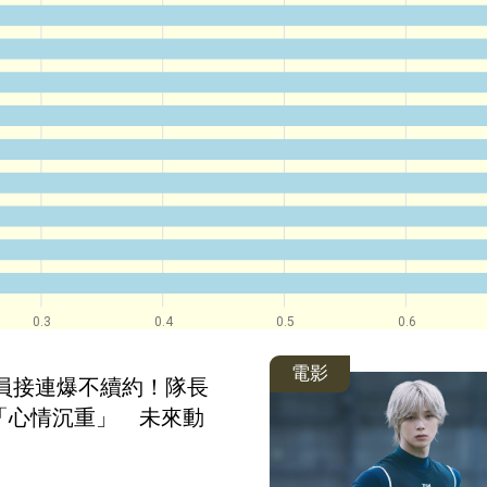
0.3
0.4
0.5
0.6
電影
成員接連爆不續約！隊長
「心情沉重」　未來動