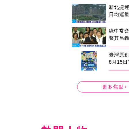
新北捷運
日均運量
綠中常
蔡其昌轟
臺灣原
8月15
更多焦點+