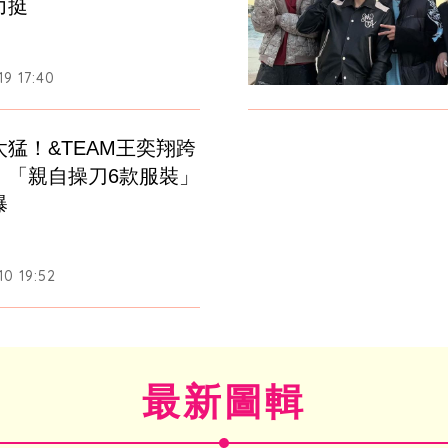
力挺
9 17:40
猛！&TEAM王奕翔跨
　「親自操刀6款服裝」
曝
0 19:52
最新圖輯