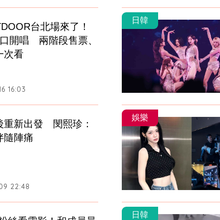
日韓
XTDOOR台北場來了！
林口開唱　兩階段售票、
一次看
6 16:03
娛樂
後重新出發　閔熙珍：
伴隨陣痛
09 22:48
日韓