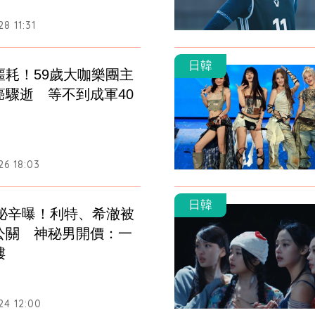
8 11:31
日韓
噩耗！59歲大咖樂團主
癌驟逝　等不到成軍40
26 18:03
日韓
生祕辛曝！利特、希澈被
公關　神秘男開價：一
樓
24 12:00