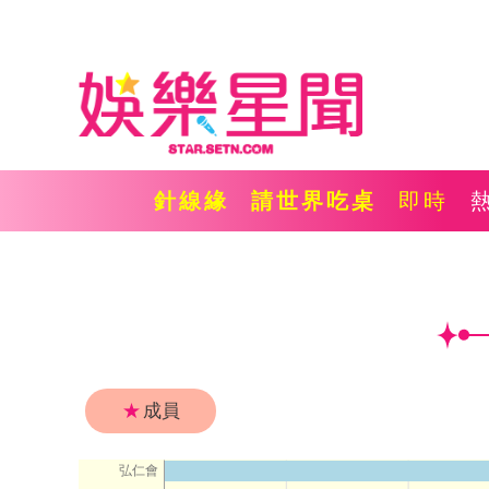
針線緣
請世界吃桌
即時
★
成員
弘仁會