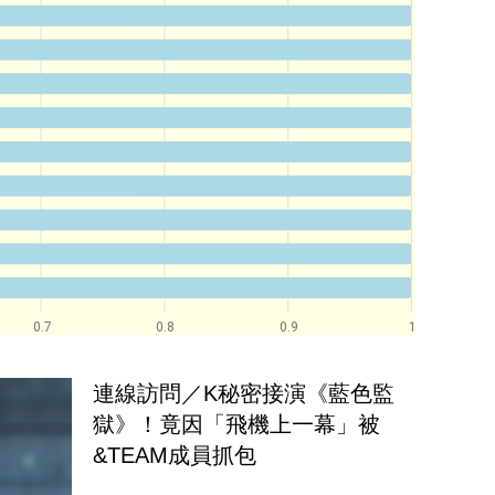
0.7
0.8
0.9
1
連線訪問／K秘密接演《藍色監
獄》！竟因「飛機上一幕」被
&TEAM成員抓包