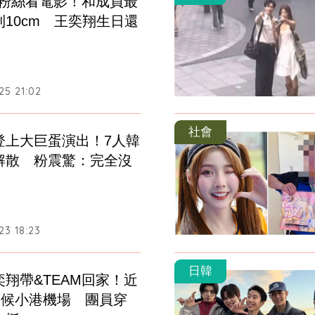
揪粉絲看電影！和成員最
10cm　王奕翔生日還
25 21:02
社會
登上大巨蛋演出！7人韓
解散　粉震驚：完全沒
23 18:23
日韓
翔帶&TEAM回家！近
守候小港機場　團員穿