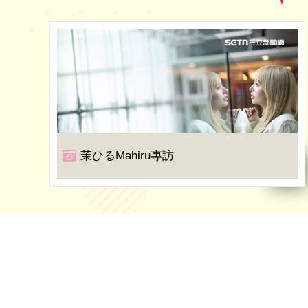
茉ひるMahiru專訪