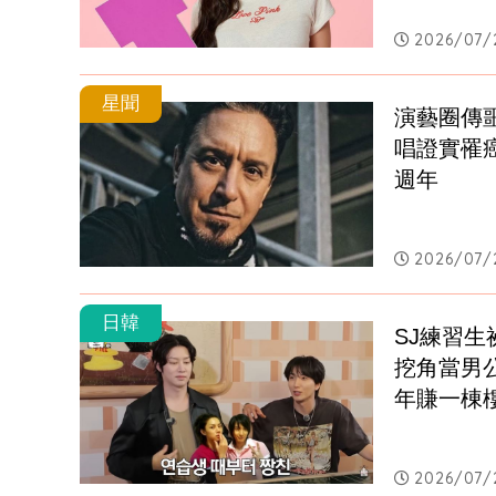
2026/07/2
星聞
演藝圈傳
唱證實罹
週年
2026/07/
日韓
SJ練習
挖角當男
年賺一棟
2026/07/