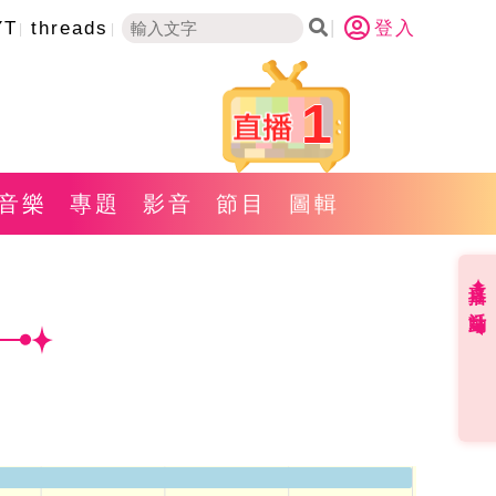
YT
threads
登入
1
音樂
專題
影音
節目
圖輯
直播✦活動