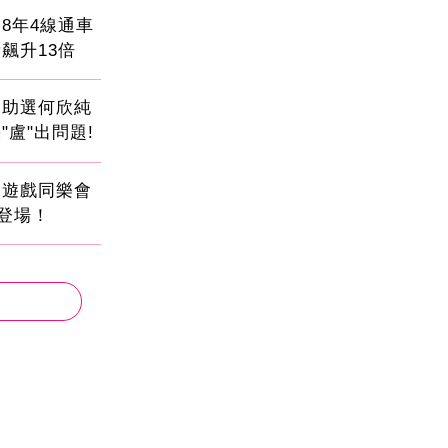
8年4線通車
飆升13倍
會助選何欣純
"盧"出問題!
創遊戲同樂會
日登場！