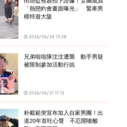
街頭監視器拍下證據！女團成員
「熱戀約會畫面曝光」　緊牽男
模特遊大阪
2026/06/24 13:08
兄弟啦啦隊汶汶遭襲　動手男疑
被限制參加活動行凶
2026/06/21 17:12
朴載範突宣布加入自家男團！出
道20年首吐心聲　不忍開嗆酸