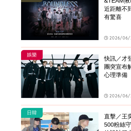
&TEAM
近距離不到
有驚喜
2026/06/
娛樂
快訊／才
團突宣布
心理準備
2026/06/
日韓
直擊／王奕
500粉絲