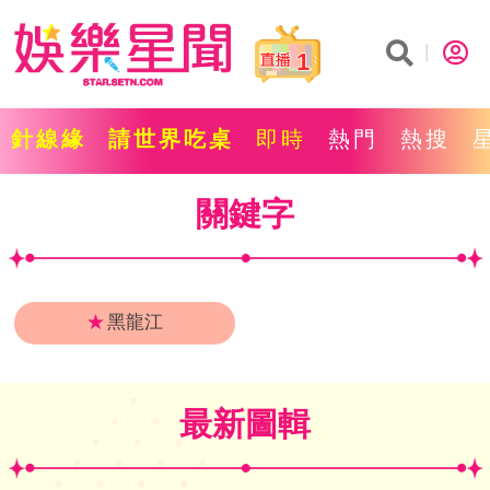
1
針線緣
請世界吃桌
即時
熱門
熱搜
關鍵字
★
黑龍江
最新圖輯