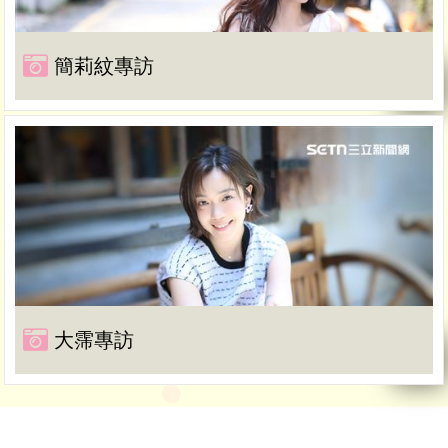
簡莉紋專訪
大霈專訪