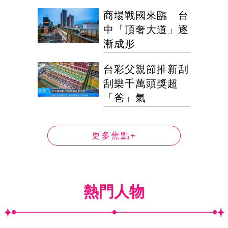
商場戰國來臨 台
中「頂奢大道」逐
漸成形
台彩父親節推新刮
刮樂千萬頭獎超
「爸」氣
更多焦點+
熱門人物