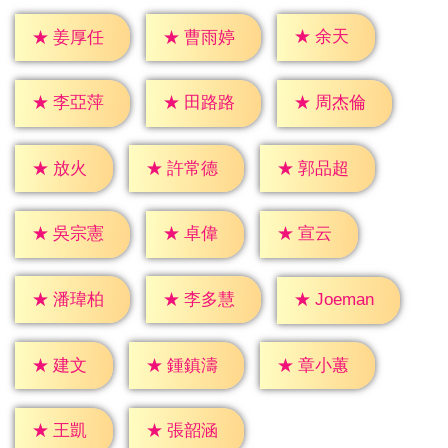
★
余天
★
姜厚任
★
曹雨婷
★
李亞萍
★
田路路
★
周杰倫
★
放火
★
許常德
★
郭品超
★
卓偉
★
宣云
★
吳宗憲
★
潘瑋柏
★
李多慧
★
Joeman
★
建文
★
鍾鎮濤
★
章小蕙
★
王凱
★
張韶涵