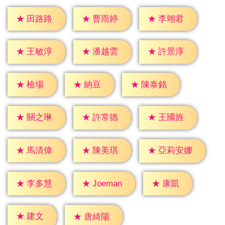
★
田路路
★
曹雨婷
★
李翊君
★
王敏淳
★
潘越雲
★
許景淳
★
檢場
★
納豆
★
陳泰銘
★
關之琳
★
許常德
★
王國旌
★
馬清偉
★
陳美琪
★
亞莉安娜
★
康凱
★
李多慧
★
Joeman
★
建文
★
唐綺陽