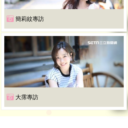
簡莉紋專訪
大霈專訪