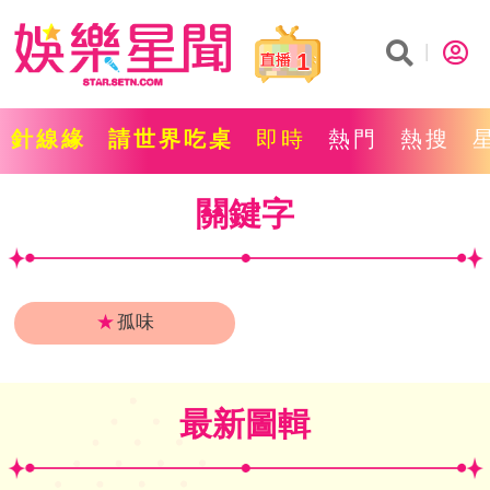
1
針線緣
請世界吃桌
即時
熱門
熱搜
關鍵字
★
孤味
最新圖輯