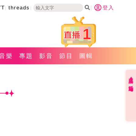
YT
threads
登入
1
音樂
專題
影音
節目
圖輯
直播✦活動