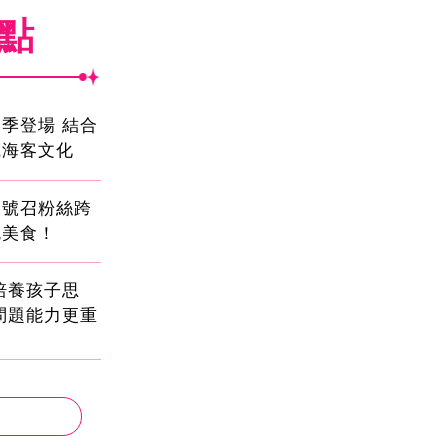
焦點
季登場 結合
識海客文化
蛋號召粉絲跨
吃美食！
!培養孩子思
問題能力更重