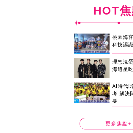
HOT
桃園海客
科技認
理想混
海追星
AI時代
考.解決
要
更多焦點+