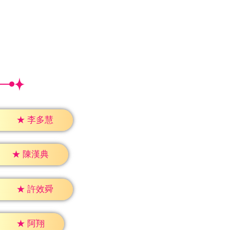
★
李多慧
★
陳漢典
★
許效舜
★
阿翔