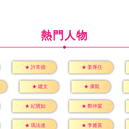
熱門人物
★
許常德
★
姜厚任
★
建文
★
康凱
★
紀寶如
★
鄭仲茵
★
瑪法達
★
李雅英