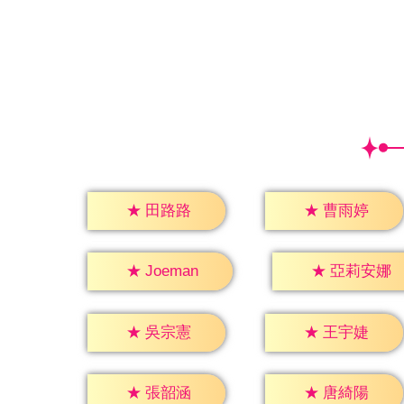
★
田路路
★
曹雨婷
★
Joeman
★
亞莉安娜
★
吳宗憲
★
王宇婕
★
張韶涵
★
唐綺陽