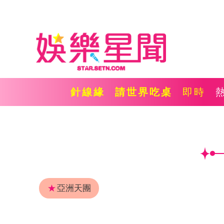
針線緣
請世界吃桌
即時
★
亞洲天團