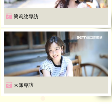
簡莉紋專訪
大霈專訪