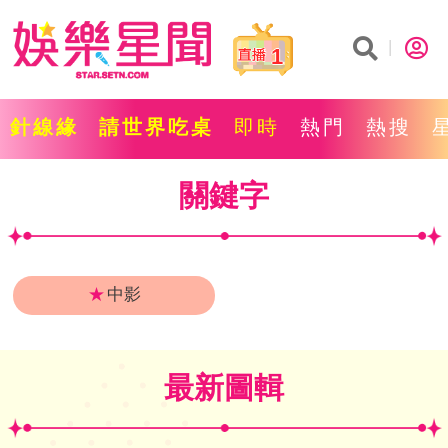
1
針線緣
請世界吃桌
即時
熱門
熱搜
關鍵字
★
中影
最新圖輯