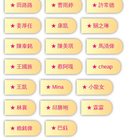
★
田路路
★
曹雨婷
★
許常德
★
康凱
★
姜厚任
★
關之琳
★
陳泰銘
★
陳美琪
★
馬清偉
★
cheap
★
王國旌
★
蔡阿嘎
★
王凱
★
Mina
★
小龍女
★
林襄
★
霖霖
★
邱勝翊
★
巴鈺
★
賴銘偉