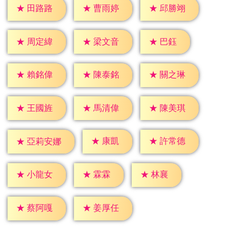
★
田路路
★
曹雨婷
★
邱勝翊
★
巴鈺
★
周定緯
★
梁文音
★
賴銘偉
★
陳泰銘
★
關之琳
★
王國旌
★
馬清偉
★
陳美琪
★
康凱
★
許常德
★
亞莉安娜
★
霖霖
★
林襄
★
小龍女
★
蔡阿嘎
★
姜厚任