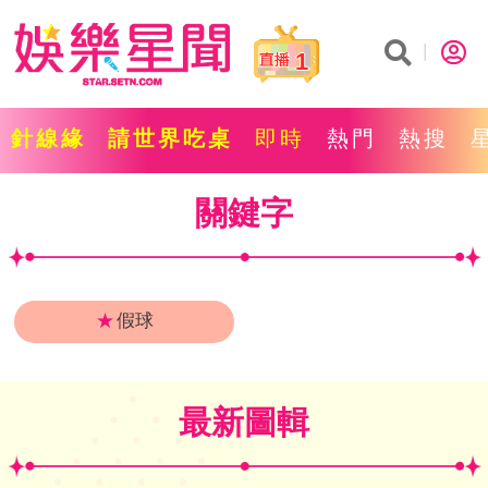
1
針線緣
請世界吃桌
即時
熱門
熱搜
關鍵字
★
假球
最新圖輯