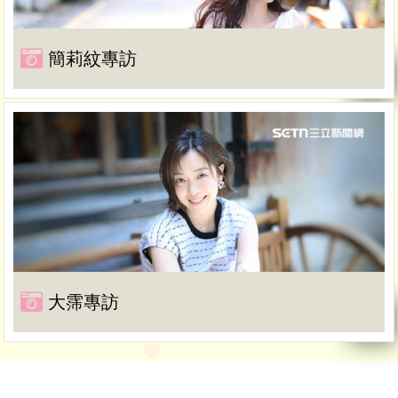
簡莉紋專訪
大霈專訪