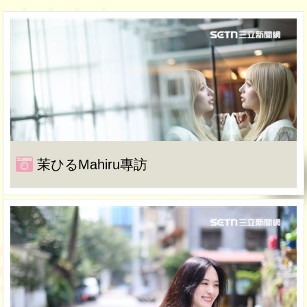
茉ひるMahiru專訪