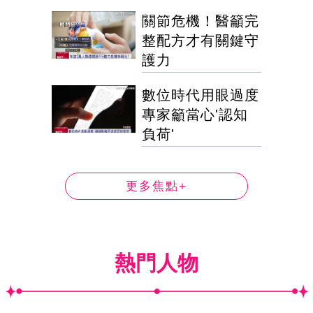
關節危機！醫籲完
整配方才有關鍵守
護力
數位時代用眼過度
專家籲當心'認知
負荷'
更多焦點+
熱門人物