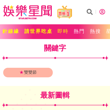
1
針線緣
請世界吃桌
即時
熱門
熱搜
關鍵字
★
雙雙節
最新圖輯