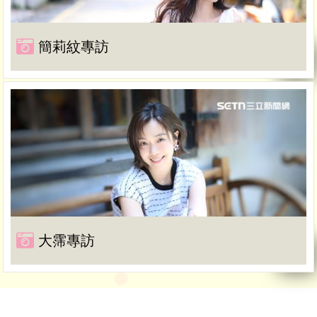
簡莉紋專訪
大霈專訪