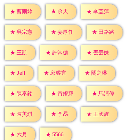
★
余天
★
曹雨婷
★
李亞萍
★
吳宗憲
★
姜厚任
★
田路路
★
王凱
★
許常德
★
丟丟妹
★
Jeff
★
邱瓈寬
★
關之琳
★
陳泰銘
★
黃鐙輝
★
馬清偉
★
李易
★
陳美琪
★
王國旌
★
六月
★
5566