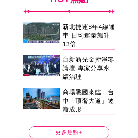
新北捷運8年4線通
車 日均運量飆升
13倍
台新新光金控淨零
論壇 專家分享永
續治理
商場戰國來臨 台
中「頂奢大道」逐
漸成形
更多焦點+