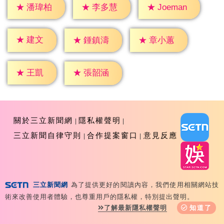
★
潘瑋柏
★
李多慧
★
Joeman
★
建文
★
鍾鎮濤
★
章小蕙
★
王凱
★
張韶涵
關於三立新聞網
隱私權聲明
三立新聞自律守則
合作提案窗口
意見反應
三立新聞網
為了提供更好的閱讀內容，我們使用相關網站技
Copyright ©2026 Sanlih E-Television All Rights
術來改善使用者體驗，也尊重用戶的隱私權，特別提出聲明。
Reserved 版權所有 盜用必究 台北市內湖區舊宗路一段159
了解最新隱私權聲明
知道了
號 02-8792-8888