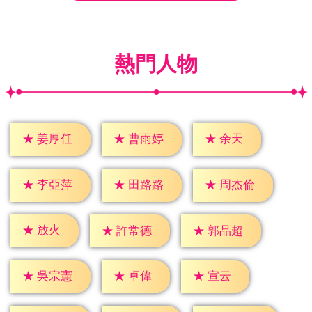
熱門人物
★
余天
★
姜厚任
★
曹雨婷
★
李亞萍
★
田路路
★
周杰倫
★
放火
★
許常德
★
郭品超
★
卓偉
★
宣云
★
吳宗憲