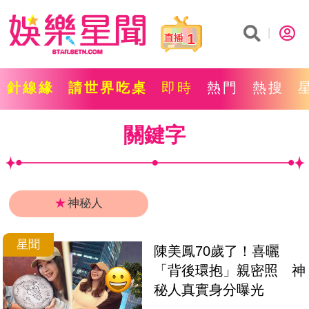
1
針線緣
請世界吃桌
即時
熱門
熱搜
關鍵字
★
神秘人
星聞
陳美鳳70歲了！喜曬
「背後環抱」親密照　神
秘人真實身分曝光