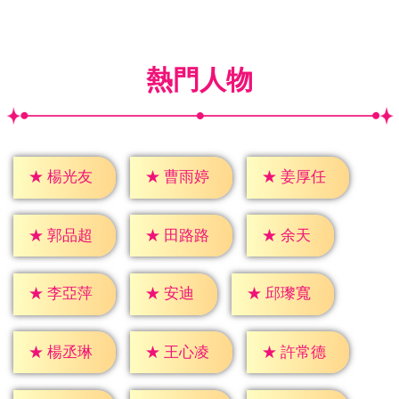
熱門人物
★
楊光友
★
曹雨婷
★
姜厚任
★
余天
★
郭品超
★
田路路
★
安迪
★
李亞萍
★
邱瓈寬
★
楊丞琳
★
王心凌
★
許常德