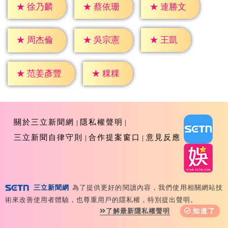
★
徐乃麟
★
蔡依珊
★
連勝文
★
王凱
★
周杰倫
★
吳宗憲
★
粿粿
★
范姜彥豐
關於三立新聞網
隱私權聲明
三立新聞自律守則
合作提案窗口
意見反應
三立新聞網
為了提供更好的閱讀內容，我們使用相關網站技
Copyright ©2026 Sanlih E-Television All Rights
術來改善使用者體驗，也尊重用戶的隱私權，特別提出聲明。
Reserved 版權所有 盜用必究 台北市內湖區舊宗路一段159
了解最新隱私權聲明
知道了
號 02-8792-8888