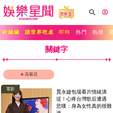
1
針線緣
請世界吃桌
即時
熱門
熱搜
關鍵字
★
高菊花
電影
賈永婕包場看片情緒潰
堤！心疼台灣歌后遭遇　
悲嘆：身為女性真的很難
過