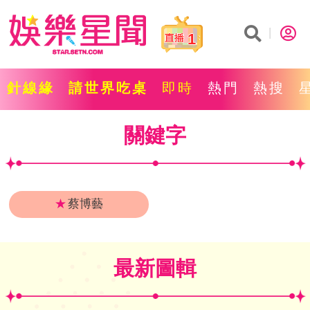
1
針線緣
請世界吃桌
即時
熱門
熱搜
關鍵字
★
蔡博藝
最新圖輯