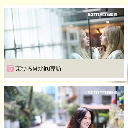
茉ひるMahiru專訪