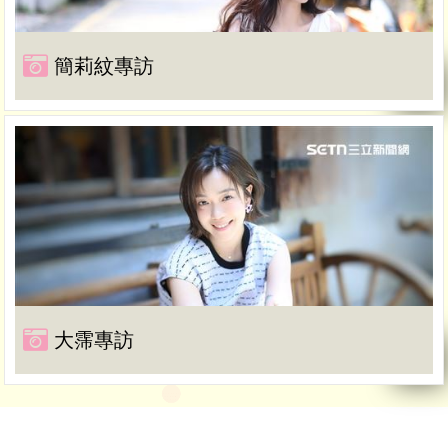
簡莉紋專訪
大霈專訪