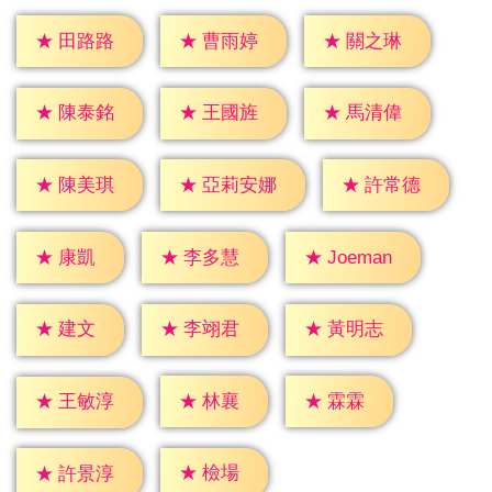
★
田路路
★
曹雨婷
★
關之琳
★
陳泰銘
★
王國旌
★
馬清偉
★
陳美琪
★
許常德
★
亞莉安娜
★
康凱
★
李多慧
★
Joeman
★
建文
★
李翊君
★
黃明志
★
林襄
★
霖霖
★
王敏淳
★
檢場
★
許景淳