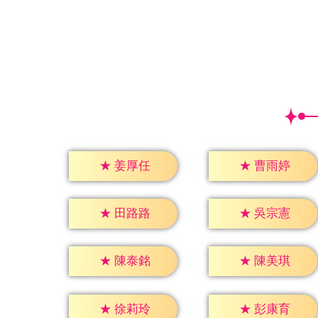
★
姜厚任
★
曹雨婷
★
田路路
★
吳宗憲
★
陳泰銘
★
陳美琪
★
徐莉玲
★
彭康育