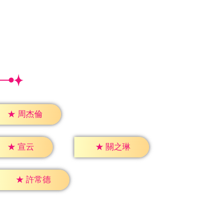
★
周杰倫
★
宣云
★
關之琳
★
許常德