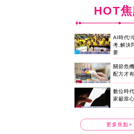
HOT
AI時代
考.解決
要
關節危
配方才
數位時代
家籲當心
更多焦點+