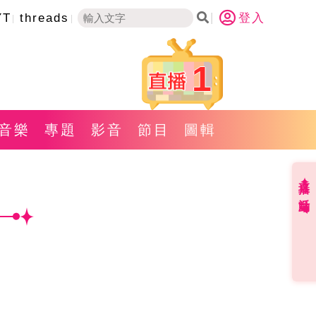
YT
threads
登入
1
音樂
專題
影音
節目
圖輯
直播✦活動