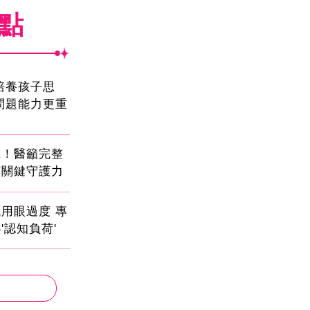
焦點
!培養孩子思
問題能力更重
機！醫籲完整
有關鍵守護力
用眼過度 專
'認知負荷'