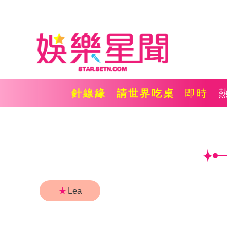
針線緣
請世界吃桌
即時
★
Lea