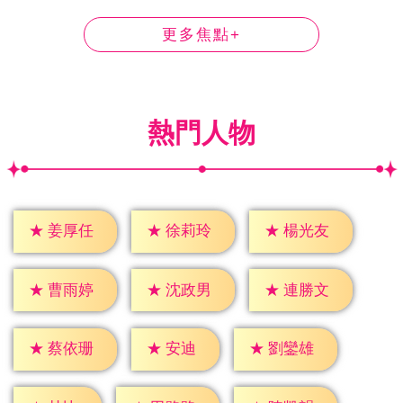
更多焦點+
熱門人物
★
姜厚任
★
徐莉玲
★
楊光友
★
曹雨婷
★
沈政男
★
連勝文
★
安迪
★
蔡依珊
★
劉鑾雄