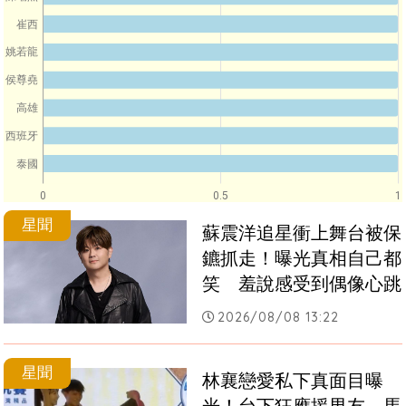
崔西
姚若龍
侯尊堯
高雄
西班牙
泰國
0
0.5
1
星聞
蘇震洋追星衝上舞台被保
鑣抓走！曝光真相自己都
笑　羞說感受到偶像心跳
2026/08/08 13:22
星聞
林襄戀愛私下真面目曝