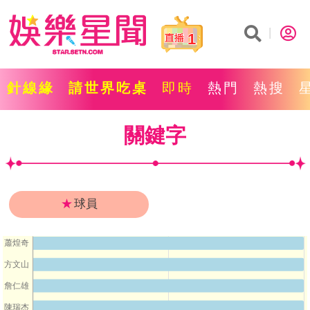
1
針線緣
請世界吃桌
即時
熱門
熱搜
關鍵字
★
球員
蕭煌奇
方文山
詹仁雄
陳瑞杰