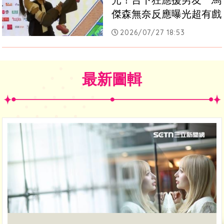
光！台下狂應援男友　馬
傑森無奈反應曝光超有戲
2026/07/27 18:53
最新圖輯