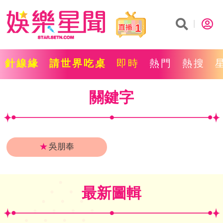
1
針線緣
請世界吃桌
即時
熱門
熱搜
關鍵字
★
吳朋奉
最新圖輯