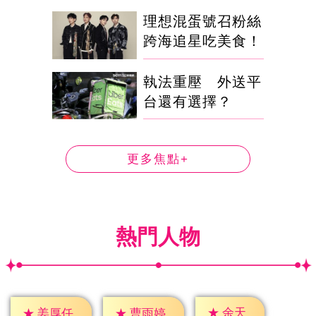
理想混蛋號召粉絲
跨海追星吃美食！
執法重壓 外送平
台還有選擇？
更多焦點+
熱門人物
★
余天
★
姜厚任
★
曹雨婷