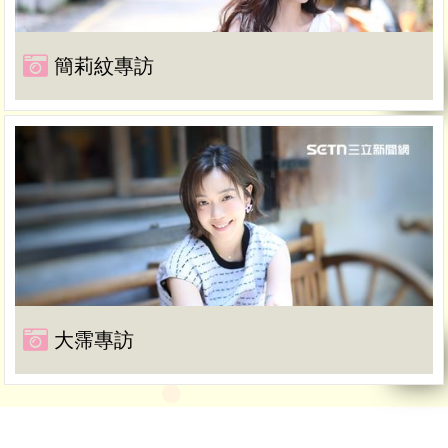
簡莉紋專訪
大霈專訪