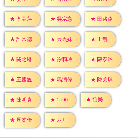
★
李亞萍
★
吳宗憲
★
田路路
★
王凱
★
許常德
★
丟丟妹
★
關之琳
★
徐莉玲
★
陳泰銘
★
王國旌
★
馬清偉
★
陳美琪
★
愷樂
★
5566
★
陳明真
★
六月
★
周杰倫