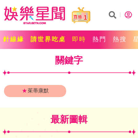
1
針線緣
請世界吃桌
即時
熱門
熱搜
關鍵字
★
茱蒂康默
最新圖輯