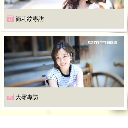
簡莉紋專訪
大霈專訪