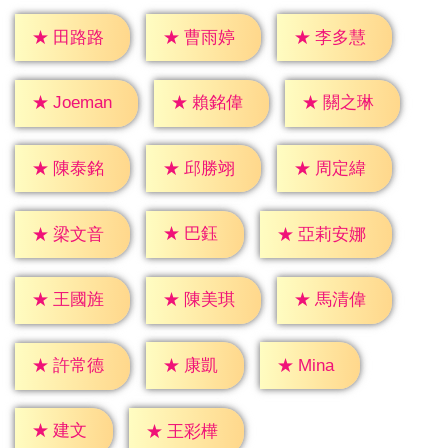
★
田路路
★
曹雨婷
★
李多慧
★
賴銘偉
★
關之琳
★
Joeman
★
陳泰銘
★
邱勝翊
★
周定緯
★
巴鈺
★
梁文音
★
亞莉安娜
★
王國旌
★
陳美琪
★
馬清偉
★
康凱
★
Mina
★
許常德
★
建文
★
王彩樺