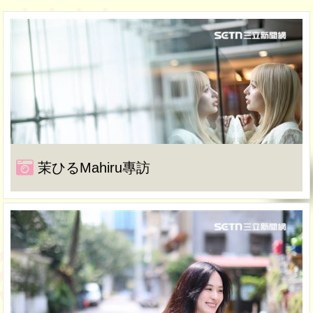
茉ひるMahiru專訪