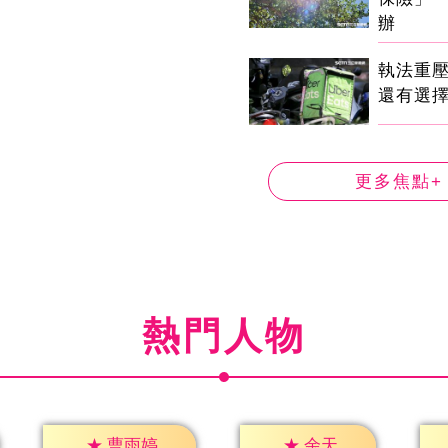
辦
執法重
還有選
更多焦點+
熱門人物
★
余天
★
曹雨婷