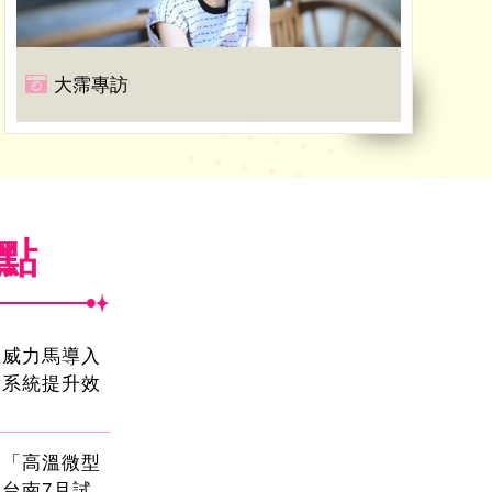
大霈專訪
焦點
！威力馬導入
運系統提升效
創「高溫微型
台南7月試