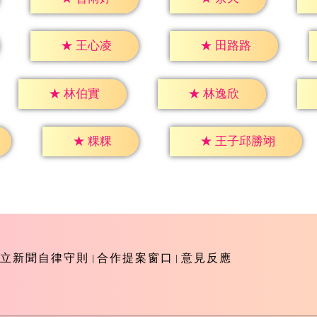
★
王心凌
★
田路路
★
林伯實
★
林逸欣
★
粿粿
★
王子邱勝翊
立新聞自律守則
合作提案窗口
意見反應