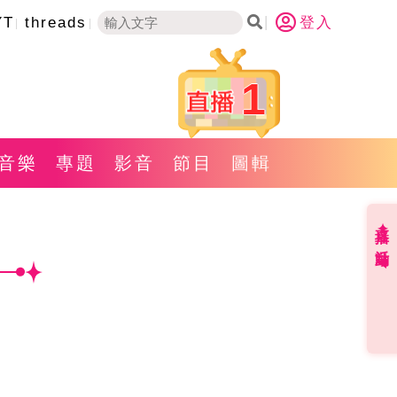
YT
threads
登入
1
音樂
專題
影音
節目
圖輯
直播✦活動