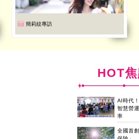
簡莉紋專訪
HOT
AI時代
智慧營
率
全國首
保險」 