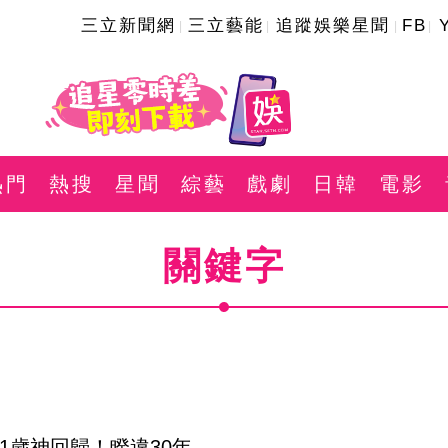
三立新聞網
三立藝能
追蹤娛樂星聞
FB
熱門
熱搜
星聞
綜藝
戲劇
日韓
電影
關鍵字
1歲神回歸！睽違30年