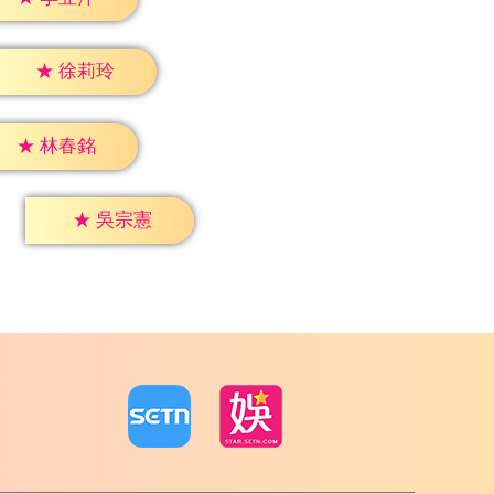
★
徐莉玲
★
林春銘
★
吳宗憲