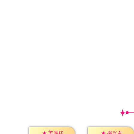
★
姜厚任
★
楊光友