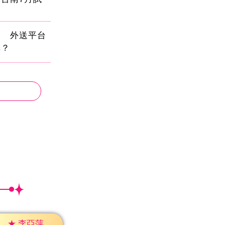
壓 外送平台
擇？
★
李亞萍