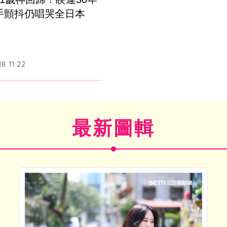
手顫抖仍唱哭全日本
8 11:22
最新圖輯