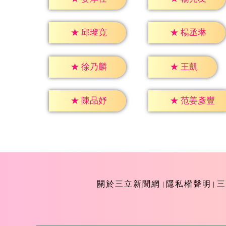
★
邱瓈寬
★
楊丞琳
★
王凱
★
徐乃麟
★
陳品妤
★
范姜彥豐
關於三立新聞網
隱私權聲明
三