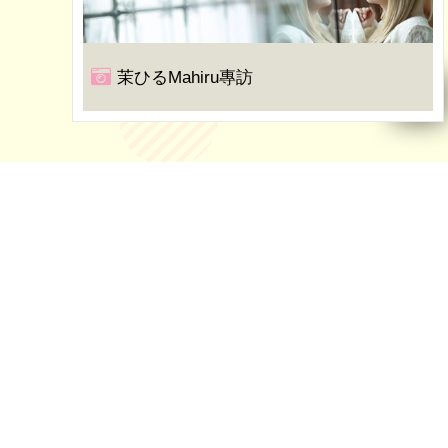
茉ひるMahiru專訪