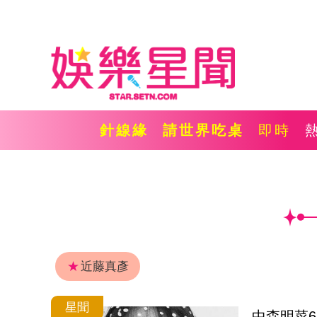
針線緣
請世界吃桌
即時
★
近藤真彥
星聞
中森明菜6