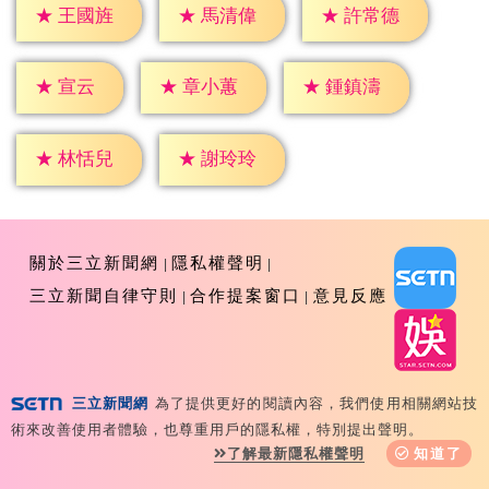
★
王國旌
★
馬清偉
★
許常德
★
宣云
★
章小蕙
★
鍾鎮濤
★
林恬兒
★
謝玲玲
關於三立新聞網
隱私權聲明
三立新聞自律守則
合作提案窗口
意見反應
三立新聞網
為了提供更好的閱讀內容，我們使用相關網站技
Copyright ©2026 Sanlih E-Television All Rights
術來改善使用者體驗，也尊重用戶的隱私權，特別提出聲明。
Reserved 版權所有 盜用必究 台北市內湖區舊宗路一段159
了解最新隱私權聲明
知道了
號 02-8792-8888