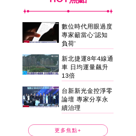
數位時代用眼過度
專家籲當心'認知
負荷'
新北捷運8年4線通
車 日均運量飆升
13倍
台新新光金控淨零
論壇 專家分享永
續治理
更多焦點+