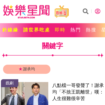
1
針線緣
請世界吃桌
即時
熱門
熱搜
關鍵字
★
謝承均
戲劇
八點檔一哥發聲了！謝承
均「不捨王凱離世」嘆：
人生很難很辛苦