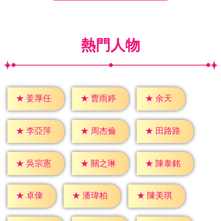
熱門人物
★
余天
★
姜厚任
★
曹雨婷
★
李亞萍
★
周杰倫
★
田路路
★
吳宗憲
★
關之琳
★
陳泰銘
★
卓偉
★
潘瑋柏
★
陳美琪