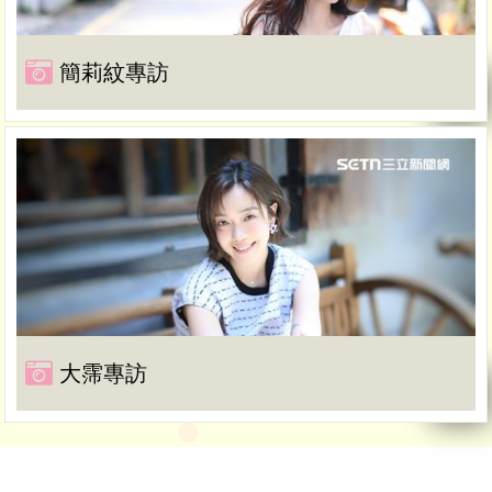
簡莉紋專訪
大霈專訪