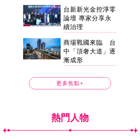
台新新光金控淨零
論壇 專家分享永
續治理
商場戰國來臨 台
中「頂奢大道」逐
漸成形
更多焦點+
熱門人物