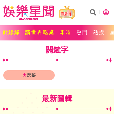
1
針線緣
請世界吃桌
即時
熱門
熱搜
關鍵字
★
慈禧
最新圖輯