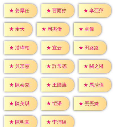
★
姜厚任
★
曹雨婷
★
李亞萍
★
余天
★
卓偉
★
周杰倫
★
宣云
★
潘瑋柏
★
田路路
★
吳宗憲
★
許常德
★
關之琳
★
陳泰銘
★
王國旌
★
馬清偉
★
愷樂
★
陳美琪
★
丟丟妹
★
陳明真
★
李沛綾