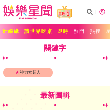
1
針線緣
請世界吃桌
即時
熱門
熱搜
關鍵字
★
神力女超人
最新圖輯