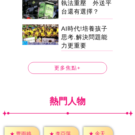
執法重壓 外送平
台還有選擇？
AI時代!培養孩子
思考.解決問題能
力更重要
更多焦點+
熱門人物
★
余天
★
曹雨婷
★
李亞萍