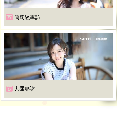
簡莉紋專訪
大霈專訪