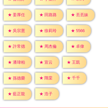
★
姜厚任
★
田路路
★
丟丟妹
★
5566
★
吳宗憲
★
徐莉玲
★
卓偉
★
許常德
★
周杰倫
★
宣云
★
王凱
★
潘瑋柏
★
隋棠
★
千千
★
孫德榮
★
浩子
★
藍正龍