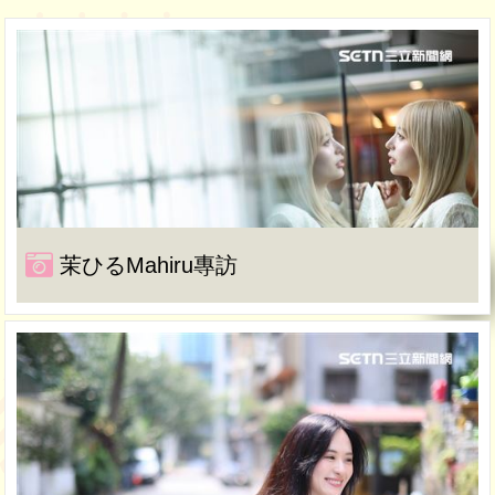
茉ひるMahiru專訪