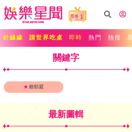
1
針線緣
請世界吃桌
即時
熱門
熱搜
關鍵字
★
賴郁庭
最新圖輯