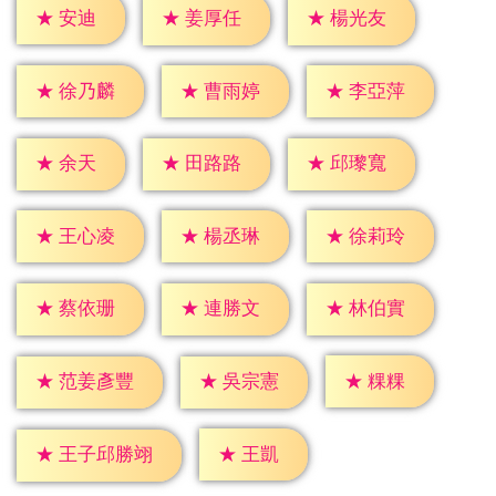
★
安迪
★
姜厚任
★
楊光友
★
徐乃麟
★
曹雨婷
★
李亞萍
★
余天
★
田路路
★
邱瓈寬
★
王心凌
★
楊丞琳
★
徐莉玲
★
蔡依珊
★
連勝文
★
林伯實
★
粿粿
★
吳宗憲
★
范姜彥豐
★
王凱
★
王子邱勝翊