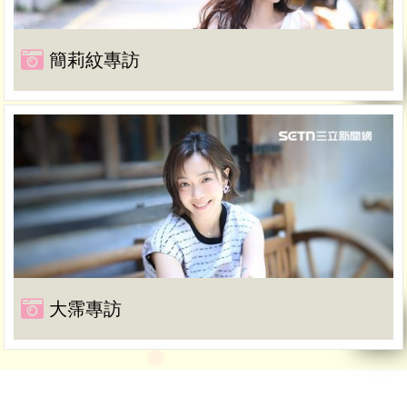
簡莉紋專訪
大霈專訪