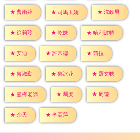
★
曹雨婷
★
沈政男
★
司馬玉嬌
★
乾妹
★
徐莉玲
★
哈利波特
★
安迪
★
茜拉
★
許常德
★
曾淑勤
★
魯冰花
★
羅文聰
★
屬虎
★
周遊
★
曼樺老師
★
余天
★
李亞萍