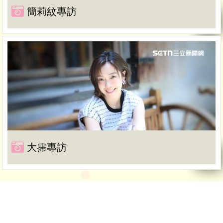
簡莉紋專訪
大霈專訪