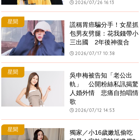
2026/07/26 16:13
星聞
謊稱胃癌騙分手！女星抓
包男友劈腿：花我錢帶小
三出國　2年後神復合
2026/07/17 10:38
星聞
吳申梅被告知「老公出
軌」　公開粉絲私訊揭驚
人婚外情　悲痛自拍唱情
歌
2026/07/12 14:53
星聞
獨家／小16歲嫩尪偷吃