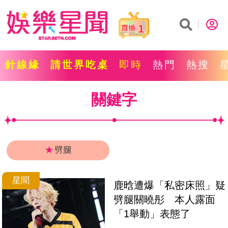
1
針線緣
請世界吃桌
即時
熱門
熱搜
關鍵字
★
劈腿
星聞
鹿晗遭爆「私密床照」疑
劈腿關曉彤　本人露面
「1舉動」表態了