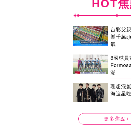
HOT
台彩父
樂千萬
氣
8國球
Formo
潮
理想混
海追星
更多焦點+