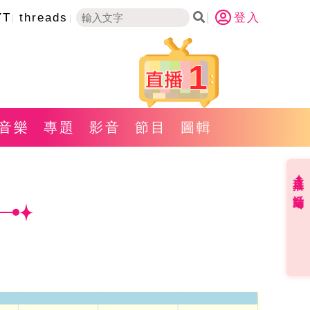
YT
threads
登入
1
音樂
專題
影音
節目
圖輯
直播✦活動