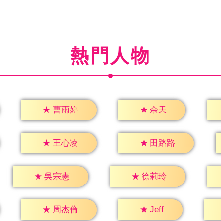
熱門人物
★
余天
★
曹雨婷
★
王心凌
★
田路路
★
吳宗憲
★
徐莉玲
★
Jeff
★
周杰倫