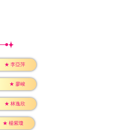
★
李亞萍
★
廖峻
★
林逸欣
★
楊紫瓊