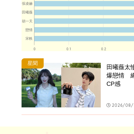
張凌赫
田曦薇
胡一天
戀情
宋軼
0
0.1
0.2
星聞
田曦薇太
爆戀情　
CP感
2026/08/0