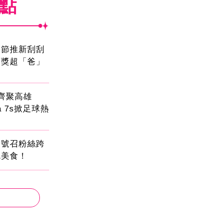
焦點
親節推新刮刮
頭獎超「爸」
員齊聚高雄
sa 7s掀足球熱
蛋號召粉絲跨
吃美食！