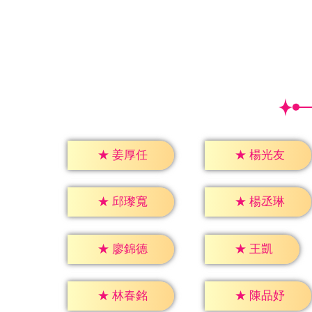
★
姜厚任
★
楊光友
★
邱瓈寬
★
楊丞琳
★
王凱
★
廖錦德
★
林春銘
★
陳品妤