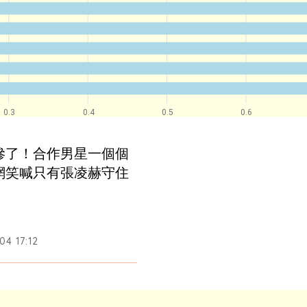
0.3
0.4
0.5
0.6
慘了！合作男星一個個
網笑喊只有張凌赫守住
4 17:12