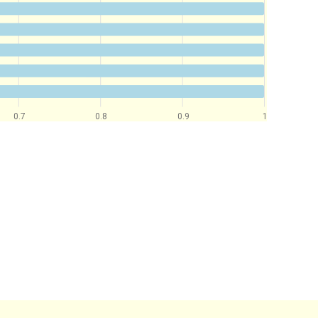
0.7
0.8
0.9
1