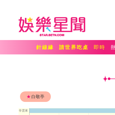
針線緣
請世界吃桌
即時
★
白敬亭
辛雲來