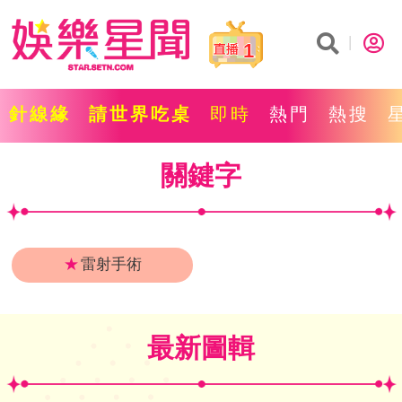
1
針線緣
請世界吃桌
即時
熱門
熱搜
關鍵字
★
雷射手術
最新圖輯