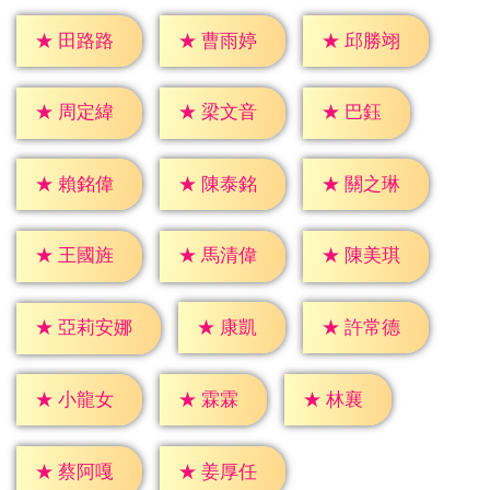
★
田路路
★
曹雨婷
★
邱勝翊
★
巴鈺
★
周定緯
★
梁文音
★
賴銘偉
★
陳泰銘
★
關之琳
★
王國旌
★
馬清偉
★
陳美琪
★
康凱
★
許常德
★
亞莉安娜
★
霖霖
★
林襄
★
小龍女
★
蔡阿嘎
★
姜厚任