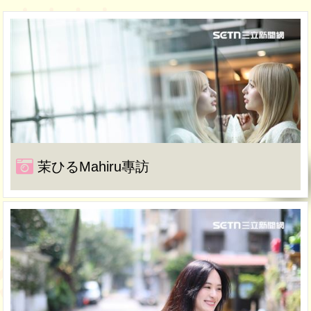
茉ひるMahiru專訪