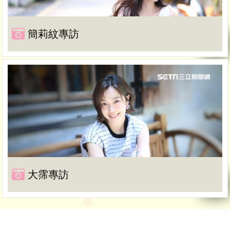
簡莉紋專訪
大霈專訪