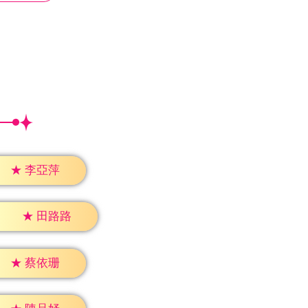
★
李亞萍
★
田路路
★
蔡依珊