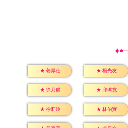
★
姜厚任
★
楊光友
★
徐乃麟
★
邱瓈寬
★
徐莉玲
★
林伯實