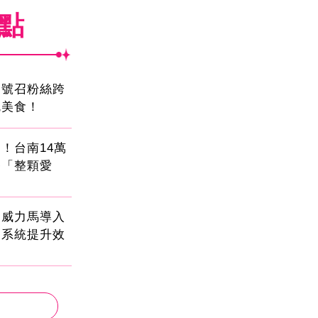
焦點
蛋號召粉絲跨
吃美食！
！台南14萬
餐「整顆愛
！威力馬導入
運系統提升效