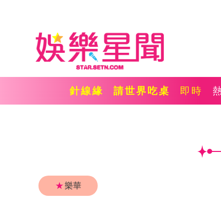
針線緣
請世界吃桌
即時
★
樂華