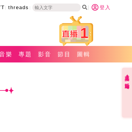
YT
threads
登入
1
音樂
專題
影音
節目
圖輯
直播✦活動