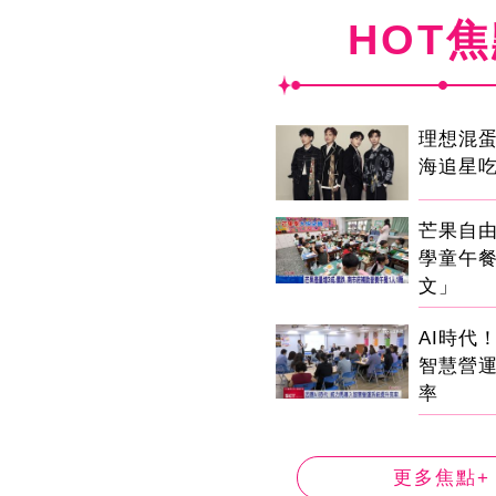
HOT
理想混
海追星
芒果自由
學童午
文」
AI時代
智慧營
率
更多焦點+