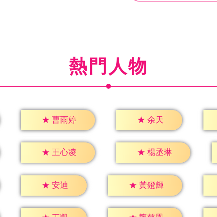
熱門人物
★
余天
★
曹雨婷
★
王心凌
★
楊丞琳
★
安迪
★
黃鐙輝