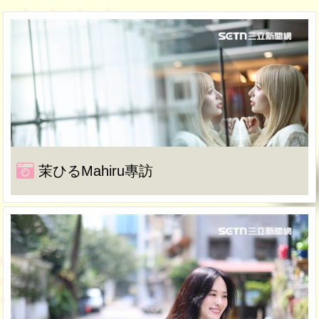
茉ひるMahiru專訪