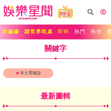
1
針線緣
請世界吃桌
即時
熱門
熱搜
關鍵字
★
本土零確診
最新圖輯