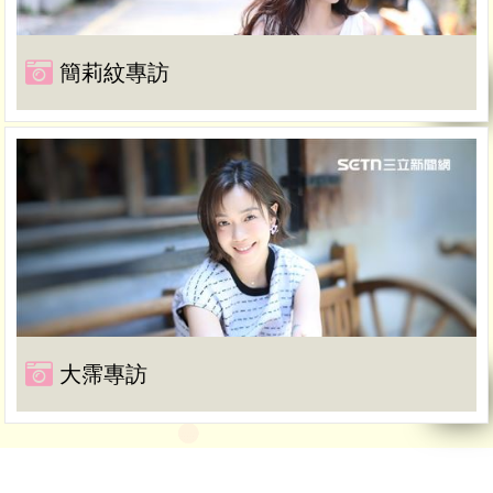
簡莉紋專訪
大霈專訪