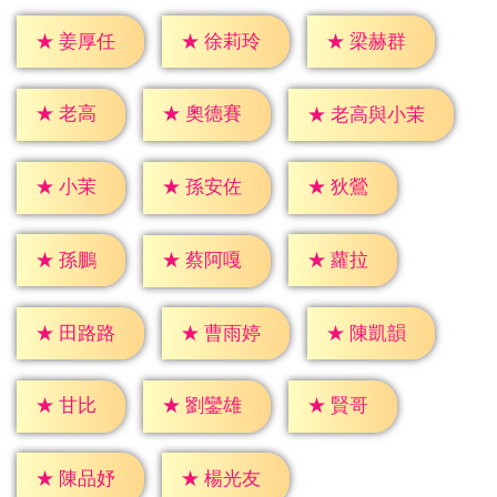
★
姜厚任
★
徐莉玲
★
梁赫群
★
老高
★
奧德賽
★
老高與小茉
★
小茉
★
狄鶯
★
孫安佐
★
孫鵬
★
蘿拉
★
蔡阿嘎
★
田路路
★
曹雨婷
★
陳凱韻
★
甘比
★
賢哥
★
劉鑾雄
★
陳品妤
★
楊光友