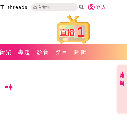
YT
threads
登入
1
音樂
專題
影音
節目
圖輯
直播✦活動