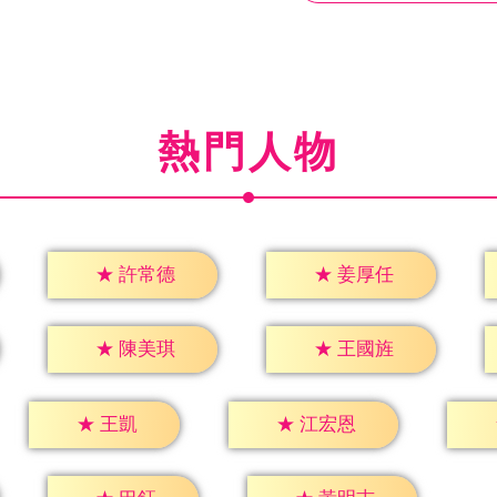
熱門人物
★
許常德
★
姜厚任
★
陳美琪
★
王國旌
★
王凱
★
江宏恩