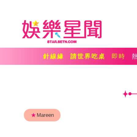
針線緣
請世界吃桌
即時
★
Mareen