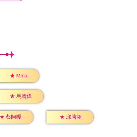
★
Mina
★
馬清偉
★
蔡阿嘎
★
邱勝翊