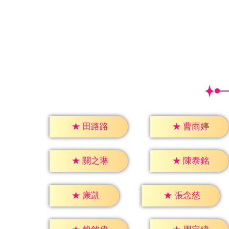
★
田路路
★
曹雨婷
★
關之琳
★
陳泰銘
★
康凱
★
張念慈