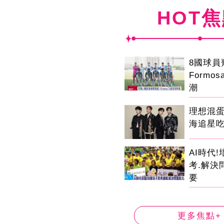
HOT
8國球
Formo
潮
理想混
海追星
AI時代
考.解決
要
更多焦點+