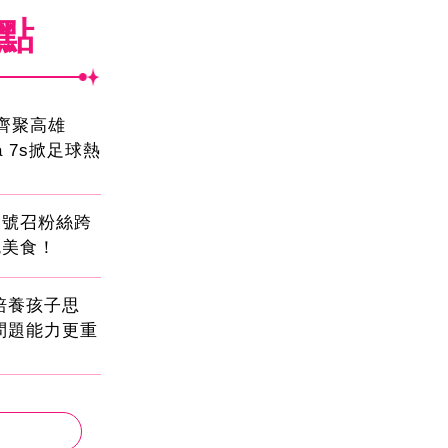
焦點
員齊聚高雄
sa 7s掀足球熱
蛋號召粉絲跨
吃美食！
!培養孩子思
問題能力更重