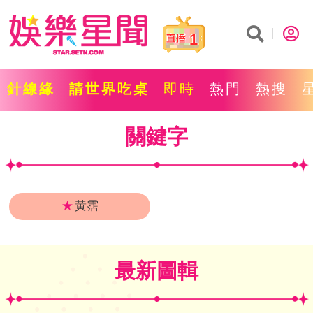
1
針線緣
請世界吃桌
即時
熱門
熱搜
關鍵字
★
黃霑
最新圖輯