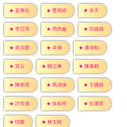
★
余天
★
姜厚任
★
曹雨婷
★
李亞萍
★
周杰倫
★
田路路
★
卓偉
★
吳宗憲
★
潘瑋柏
★
宣云
★
關之琳
★
陳泰銘
★
陳美琪
★
馬清偉
★
王國旌
★
許常德
★
徐莉玲
★
彭康育
★
愷樂
★
林文晴