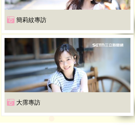
簡莉紋專訪
大霈專訪