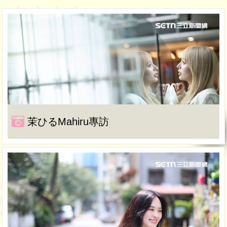
茉ひるMahiru專訪