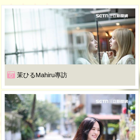
茉ひるMahiru專訪