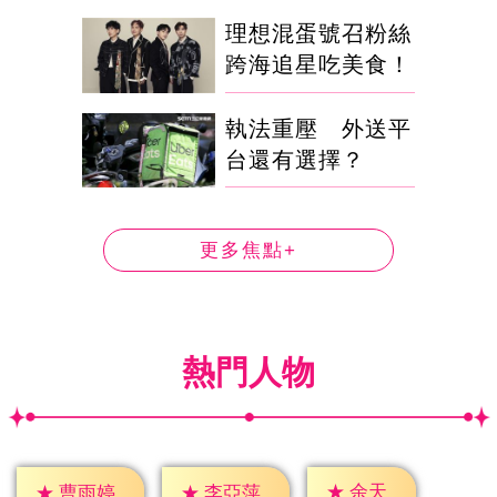
理想混蛋號召粉絲
跨海追星吃美食！
執法重壓 外送平
台還有選擇？
更多焦點+
熱門人物
★
余天
★
曹雨婷
★
李亞萍