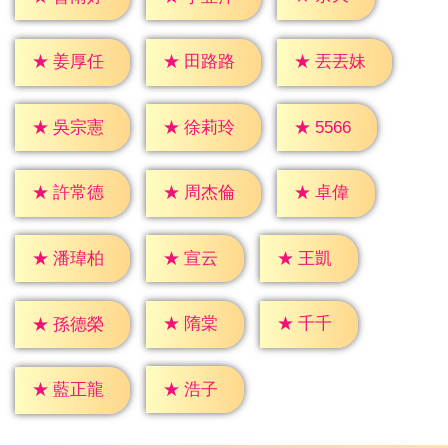
★
姜厚任
★
田路路
★
丟丟妹
★
5566
★
吳宗憲
★
徐莉玲
★
卓偉
★
許常德
★
周杰倫
★
宣云
★
王凱
★
潘瑋柏
★
隋棠
★
千千
★
孫德榮
★
浩子
★
藍正龍