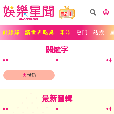
1
針線緣
請世界吃桌
即時
熱門
熱搜
關鍵字
★
母奶
最新圖輯