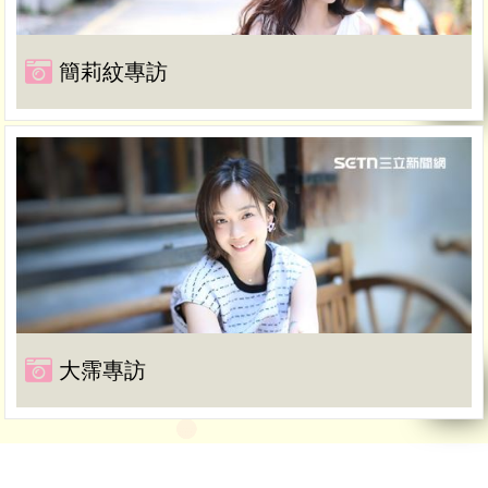
簡莉紋專訪
大霈專訪