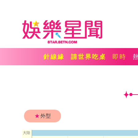
針線緣
請世界吃桌
即時
★
外型
大陸