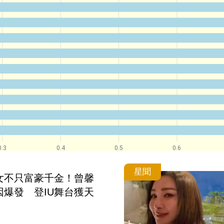
0.3
0.4
0.5
0.6
星聞
女不只富豪千金！曾馨
因爆發　登IU舞台獲天