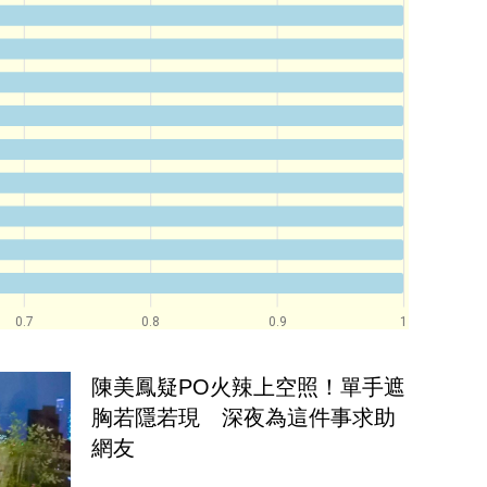
0.7
0.8
0.9
1
陳美鳳疑PO火辣上空照！單手遮
胸若隱若現　深夜為這件事求助
網友