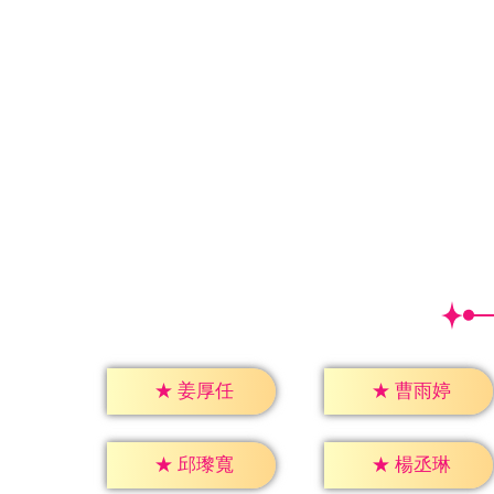
★
姜厚任
★
曹雨婷
★
邱瓈寬
★
楊丞琳