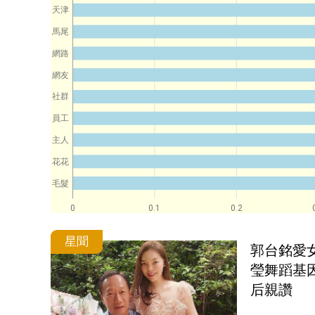
天津
馬尾
網路
網友
社群
員工
主人
花花
毛髮
0
0.1
0.2
星聞
郭台銘愛
瑩舞蹈基
后親讚