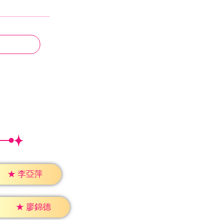
★
李亞萍
★
廖錦德