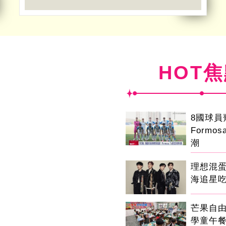
HOT
8國球
Formo
潮
理想混
海追星
芒果自由
學童午