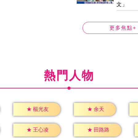
文」
更多焦點+
熱門人物
★
余天
★
楊光友
★
王心凌
★
田路路