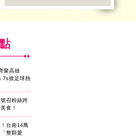
焦點
員齊聚高雄
sa 7s掀足球熱
蛋號召粉絲跨
吃美食！
！台南14萬
餐「整顆愛