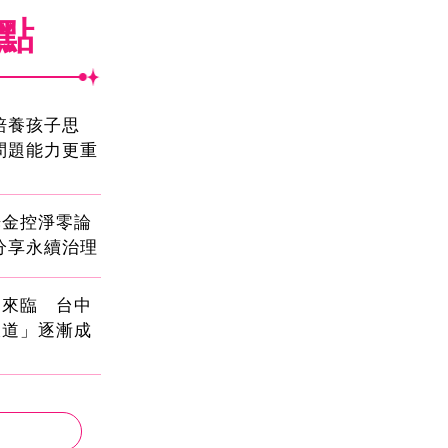
焦點
!培養孩子思
問題能力更重
光金控淨零論
分享永續治理
國來臨 台中
大道」逐漸成