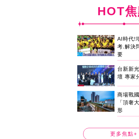
HOT
AI時代
考.解決
要
台新新
壇 專家
商場戰
「頂奢
形
更多焦點+