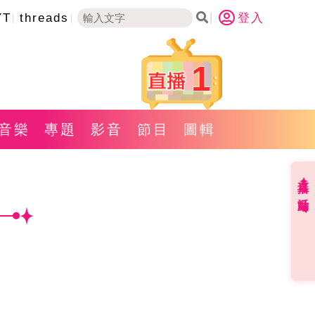
YT
threads
登入
1
音樂
專題
影音
節目
圖輯
直播✦活動