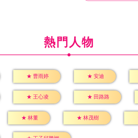
熱門人物
★
安迪
★
曹雨婷
★
王心凌
★
田路路
★
林董
★
林茂樹