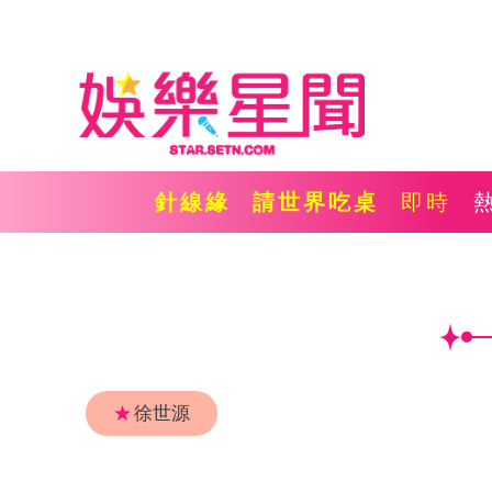
針線緣
請世界吃桌
即時
★
徐世源