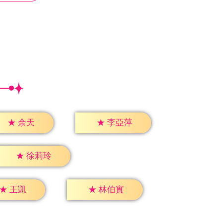
★
余天
★
李亞萍
★
徐莉玲
★
王凱
★
林伯實