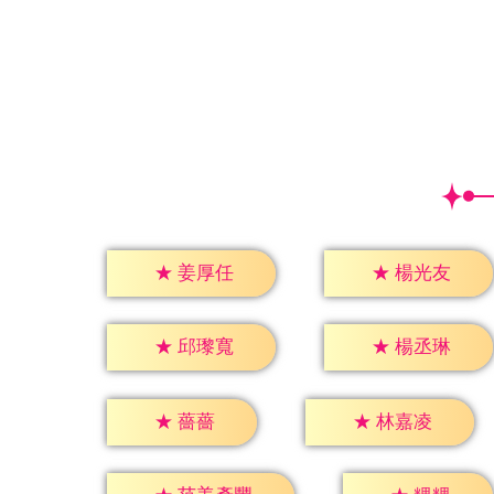
★
姜厚任
★
楊光友
★
邱瓈寬
★
楊丞琳
★
薔薔
★
林嘉凌