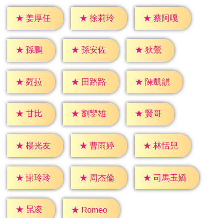
★
姜厚任
★
徐莉玲
★
蔡阿嘎
★
孫鵬
★
狄鶯
★
孫安佐
★
蘿拉
★
田路路
★
陳凱韻
★
甘比
★
賢哥
★
劉鑾雄
★
楊光友
★
曹雨婷
★
林恬兒
★
謝玲玲
★
周杰倫
★
司馬玉嬌
★
昆凌
★
Romeo