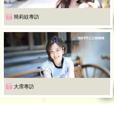
簡莉紋專訪
大霈專訪