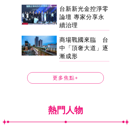
台新新光金控淨零
論壇 專家分享永
續治理
商場戰國來臨 台
中「頂奢大道」逐
漸成形
更多焦點+
熱門人物