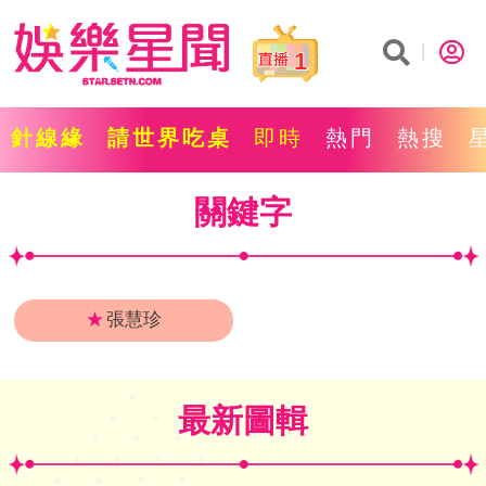
1
針線緣
請世界吃桌
即時
熱門
熱搜
關鍵字
★
張慧珍
最新圖輯