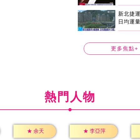
新北捷運
日均運量
更多焦點+
熱門人物
★
余天
★
李亞萍