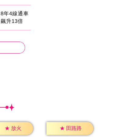
8年4線通車
飆升13倍
★
放火
★
田路路