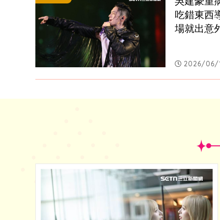
吳建豪重
吃錯東西
場就出意
2026/06/1