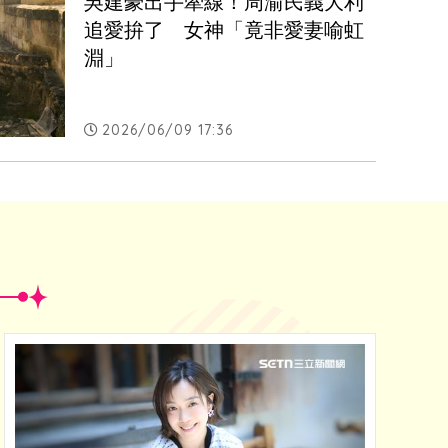
吳建豪出手牽線！周渝民義大利
追愛拚了　女神「竟非愛妻喻虹
淵」
2026/06/09 17:36