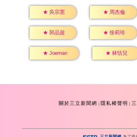
★
吳宗憲
★
周杰倫
★
郭品超
★
徐莉玲
★
林恬兒
★
Joeman
關於三立新聞網
隱私權聲明
三
三立新聞網
為了提