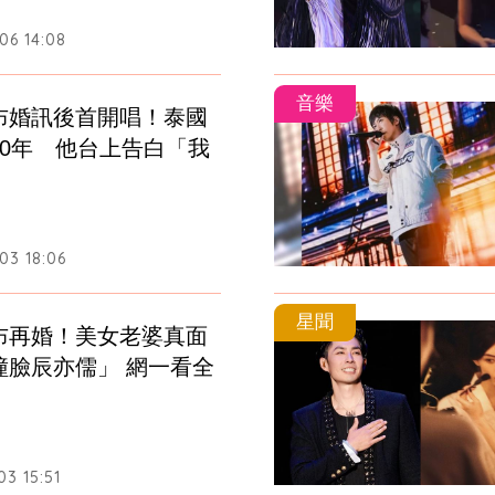
06 14:08
音樂
布婚訊後首開唱！泰國
20年　他台上告白「我
03 18:06
星聞
布再婚！美女老婆真面
撞臉辰亦儒」 網一看全
3 15:51