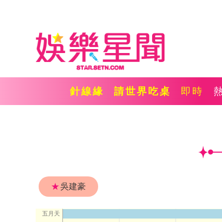
針線緣
請世界吃桌
即時
★
吳建豪
五月天