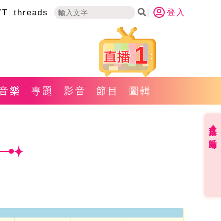
YT
threads
登入
1
音樂
專題
影音
節目
圖輯
直播✦活動