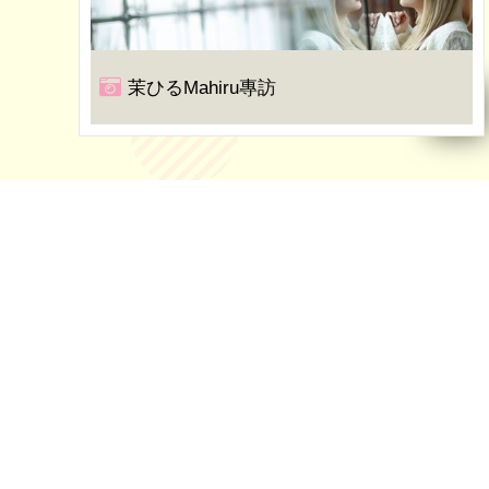
茉ひるMahiru專訪