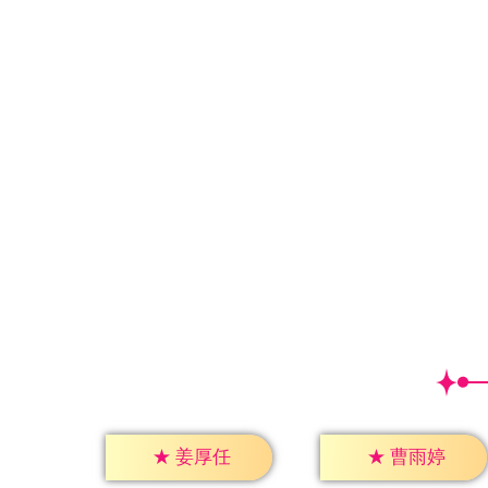
★
姜厚任
★
曹雨婷