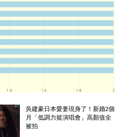
1.4
1.6
1.8
2
吳建豪日本愛妻現身了！新婚2個
月「低調力挺演唱會」高顏值全
被拍