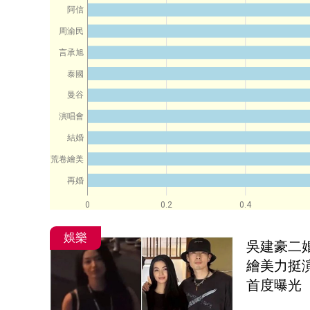
阿信
周渝民
言承旭
泰國
曼谷
演唱會
結婚
荒卷繪美
再婚
0
0.2
0.4
娛樂
吳建豪二
繪美力挺
首度曝光