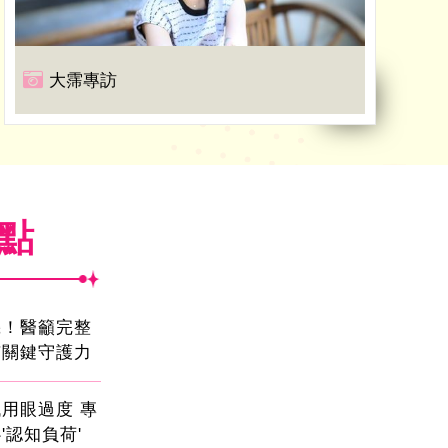
大霈專訪
焦點
機！醫籲完整
有關鍵守護力
用眼過度 專
'認知負荷'