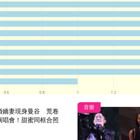
0.6
0.8
1
1.2
音樂
婚嬌妻現身曼谷　荒卷
演唱會！甜蜜同框合照