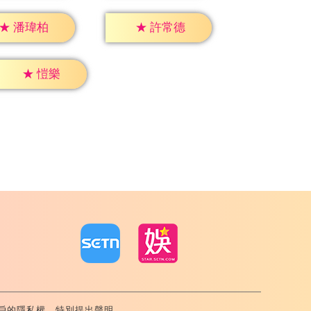
★
潘瑋柏
★
許常德
★
愷樂
戶的隱私權，特別提出聲明。