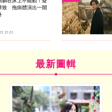
病躺在床上不能動！疑
導致　拖病體演出一開
外
3 21:01
最新圖輯