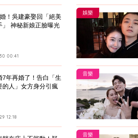
娛樂
再婚！吳建豪娶回「絕美
手」 神秘新娘正臉曝光
30 00:41
音樂
婚7年再婚了！告白「生
要的人」女方身分引瘋
9 12:18
音樂