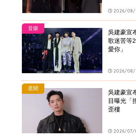
2026/08/
音樂
吳建豪宣
歌迷苦等
愛你」
2026/08/
星聞
吳建豪宣
目曝光「
歪樓
2026/07/0