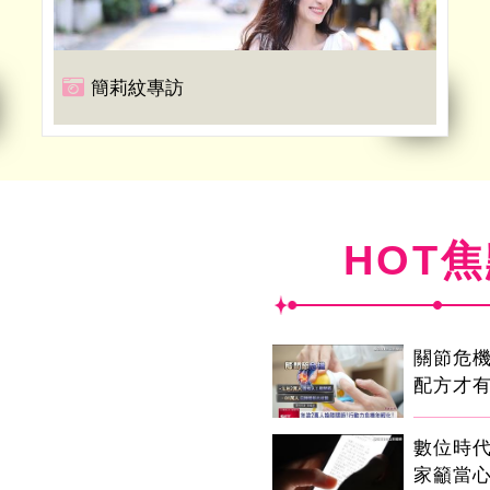
簡莉紋專訪
HOT
關節危
配方才
數位時代
家籲當心