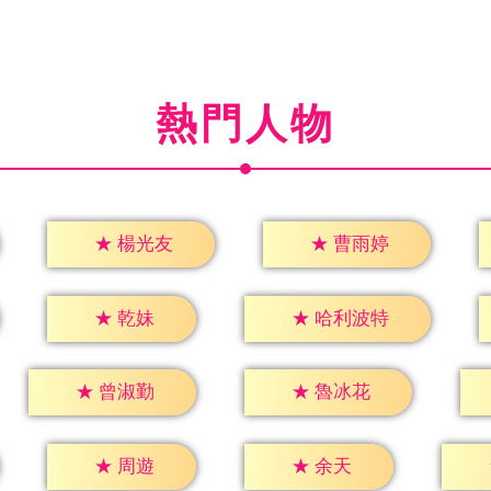
熱門人物
★
楊光友
★
曹雨婷
★
乾妹
★
哈利波特
★
曾淑勤
★
魯冰花
★
周遊
★
余天