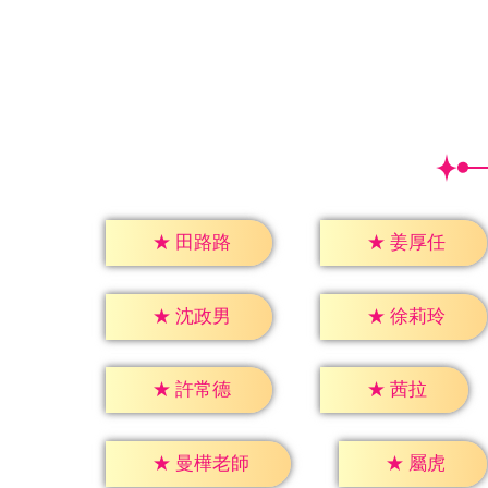
★
田路路
★
姜厚任
★
沈政男
★
徐莉玲
★
茜拉
★
許常德
★
屬虎
★
曼樺老師