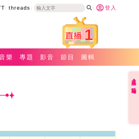
YT
threads
登入
1
音樂
專題
影音
節目
圖輯
直播✦活動