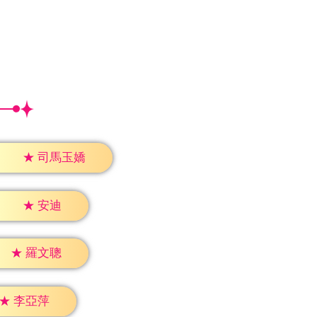
★
司馬玉嬌
★
安迪
★
羅文聰
★
李亞萍