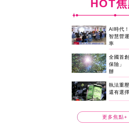
HOT
AI時代
智慧營
率
全國首
保險」 
辦
執法重
還有選
更多焦點+