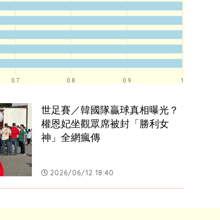
0.7
0.8
0.9
1
世足賽／韓國隊贏球真相曝光？
權恩妃坐觀眾席被封「勝利女
神」全網瘋傳
2026/06/12 18:40