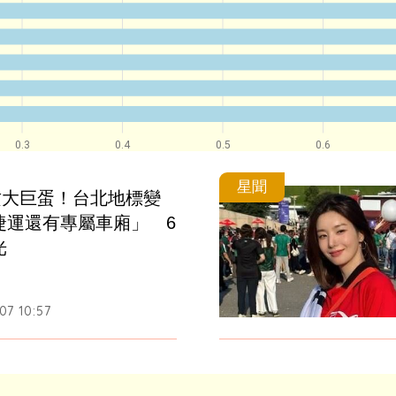
0.3
0.4
0.5
0.6
星聞
首攻大巨蛋！台北地標變
捷運還有專屬車廂」　6
光
07 10:57