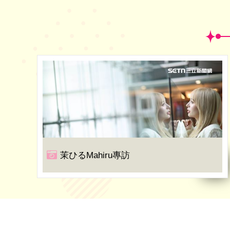
茉ひるMahiru專訪