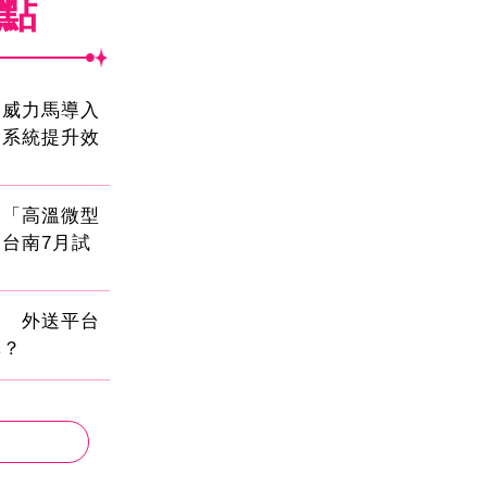
焦點
！威力馬導入
運系統提升效
創「高溫微型
台南7月試
壓 外送平台
擇？