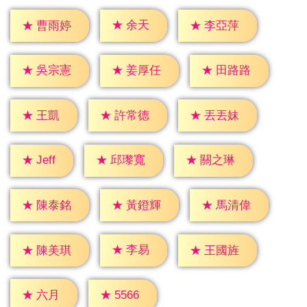
★
余天
★
曹雨婷
★
李亞萍
★
吳宗憲
★
姜厚任
★
田路路
★
王凱
★
許常德
★
丟丟妹
★
Jeff
★
邱瓈寬
★
關之琳
★
陳泰銘
★
黃鐙輝
★
馬清偉
★
李易
★
陳美琪
★
王國旌
★
六月
★
5566