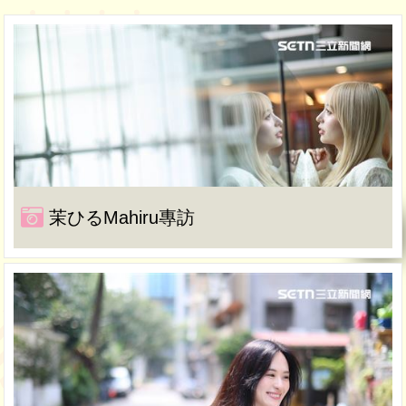
茉ひるMahiru專訪