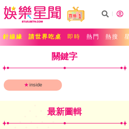
1
針線緣
請世界吃桌
即時
熱門
熱搜
關鍵字
★
inside
最新圖輯