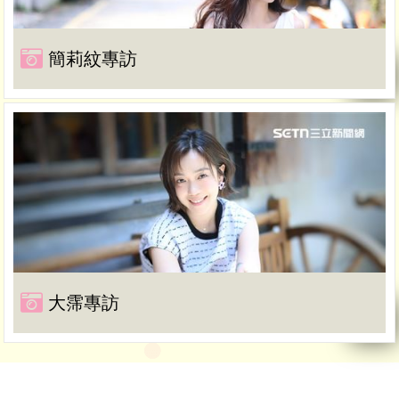
簡莉紋專訪
大霈專訪