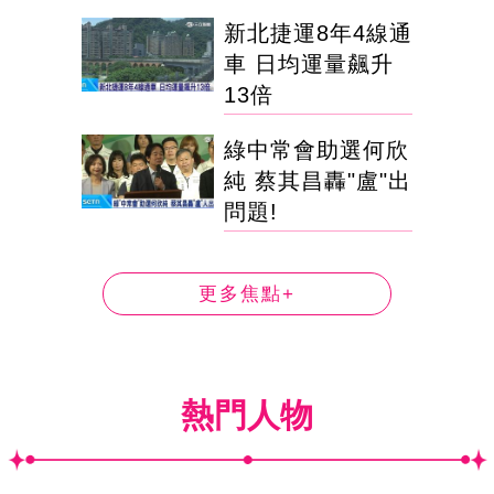
新北捷運8年4線通
車 日均運量飆升
13倍
綠中常會助選何欣
純 蔡其昌轟"盧"出
問題!
更多焦點+
熱門人物