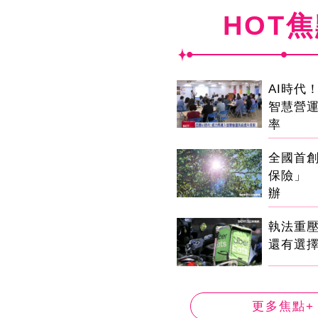
HOT
AI時代
智慧營
率
全國首
保險」 
辦
執法重
還有選
更多焦點+