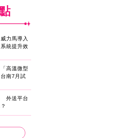
焦點
！威力馬導入
運系統提升效
創「高溫微型
台南7月試
壓 外送平台
擇？