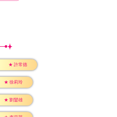
★
許常德
★
徐莉玲
★
劉鑾雄