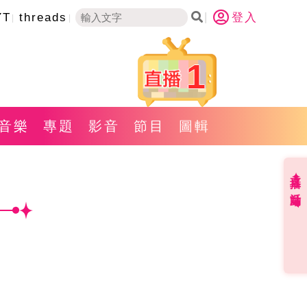
YT
threads
登入
1
音樂
專題
影音
節目
圖輯
直播✦活動