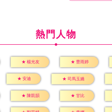
熱門人物
★
楊光友
★
曹雨婷
★
安迪
★
司馬玉嬌
★
甘比
★
陳凱韻