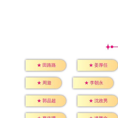
★
田路路
★
姜厚任
★
周遊
★
李朝永
★
郭品超
★
沈政男