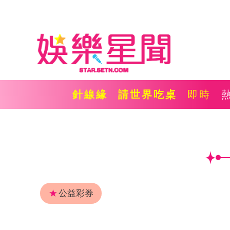
針線緣
請世界吃桌
即時
★
公益彩券